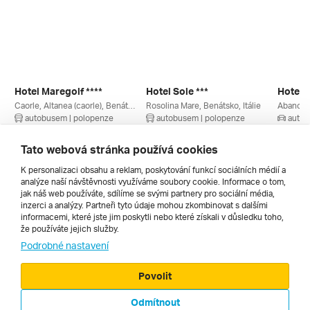
Hotel Maregolf ****
Hotel Sole ***
Hotel T
Caorle, Altanea (caorle), Benátsko, Itálie
Rosolina Mare, Benátsko, Itálie
Abano Te
autobusem | polopenze
autobusem | polopenze
autem
4. 9. – 13. 9. 2026
28. 8. – 6. 9. 2026
2. 7. – 
21 660 Kč
10 360 Kč
17 430
Tato webová stránka používá cookies
K personalizaci obsahu a reklam, poskytování funkcí sociálních médií a
analýze naší návštěvnosti využíváme soubory cookie. Informace o tom,
Všechny
jak náš web používáte, sdílíme se svými partnery pro sociální média,
inzerci a analýzy. Partneři tyto údaje mohou zkombinovat s dalšími
informacemi, které jste jim poskytli nebo které získali v důsledku toho,
že používáte jejich služby.
Cestopisy
Podrobné nastavení
Povolit
Odmítnout
© 2000 - 2026, Zájezdy.cz