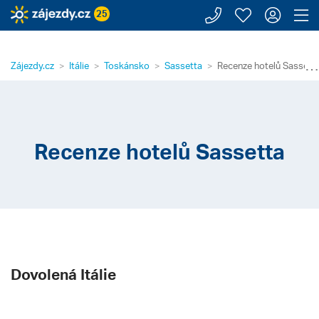
Zavolejte n
Moje záj
Přihl
Z
25
⋯
Zájezdy.cz
Itálie
Toskánsko
Sassetta
Recenze hotelů Sassett
Recenze hotelů Sassetta
Dovolená Itálie