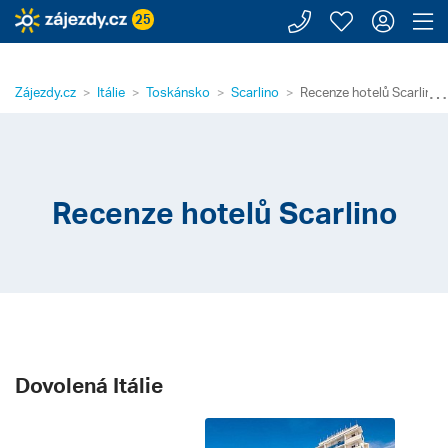
Zavolejte n
Moje záj
Přihl
Z
25
⋯
Zájezdy.cz
Itálie
Toskánsko
Scarlino
Recenze hotelů Scarlino
Recenze hotelů Scarlino
Dovolená Itálie