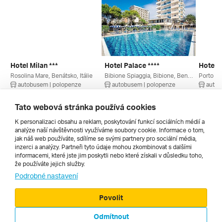
Hotel Milan ***
Hotel Palace ****
Hotel O
Rosolina Mare, Benátsko, Itálie
Bibione Spiaggia, Bibione, Benátsko, Itálie
autobusem | polopenze
autobusem | polopenze
autob
4. 9. – 13. 9. 2026
11. 9. – 20. 9. 2026
4. 9. – 
20 390 Kč
16 234 Kč
22 380
Tato webová stránka používá cookies
K personalizaci obsahu a reklam, poskytování funkcí sociálních médií a
analýze naší návštěvnosti využíváme soubory cookie. Informace o tom,
Všechny
jak náš web používáte, sdílíme se svými partnery pro sociální média,
inzerci a analýzy. Partneři tyto údaje mohou zkombinovat s dalšími
informacemi, které jste jim poskytli nebo které získali v důsledku toho,
že používáte jejich služby.
Cestopisy
Podrobné nastavení
Povolit
Odmítnout
© 2000 - 2026, Zájezdy.cz