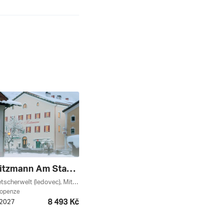
Hotel Heitzmann Am Stadtplatz ***
Weisssee Gletscherwelt (ledovec), Mittersill / Pass Thurn, Mittersill, Salcbursko, Rakouské Ledovce, Oberpinzgau, Rakousko
lopenze
8 493 Kč
. 2027