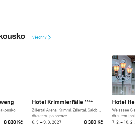
kousko
Všechny
nweng
Hotel Krimmlerfälle ****
Rakousko
Zillertal Arena, Krimml, Zillertal, Salcbursko, Oberpinzgau, Rakousko
autem | polopenze
autem | po
8 820 Kč
8 380 Kč
6. 3. – 9. 3. 2027
7. 2. – 10. 2