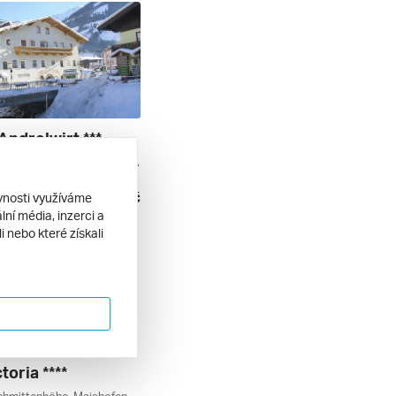
Andrelwirt ***
Rauris, Salcbursko, Raurisertal, Rakousko
lopenze
8 790 Kč
ěvnosti využíváme
2. 2027
ní média, inzerci a
 nebo které získali
toria ****