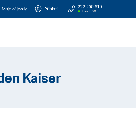
222 200 610
Moje zájezdy
Přihlásit
dnes 8–20 h
den Kaiser