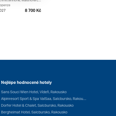
Zeller See, Schmittenhöhe, Maishofen, Zell Am See, Salcbursko, Saalbach / Leogang, Rakouská Jezera, Kaprun / Zell Am See, Rakousko
lopenze
8 700 Kč
2027
Nejlépe hodnocené hotely
Sans Souci Wien Hotel, Vídeň, Rakousko
Alpinresort Sport & Spa ValSaa, Salcbursko, Rakousko
Dorfer Hotel & Chalet, Salcbursko, Rakousko
Bergheimat Hotel, Salcbursko, Rakousko