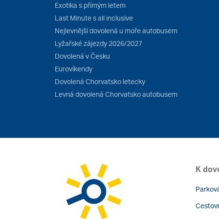
Exotika s přímým letem
Last Minute s all inclusive
Nejlevnější dovolená u moře autobusem
Lyžařské zájezdy 2026/2027
Dovolená v Česku
Eurovíkendy
Dovolená Chorvatsko letecky
Levná dovolená Chorvatsko autobusem
K dov
Parková
Cestovn