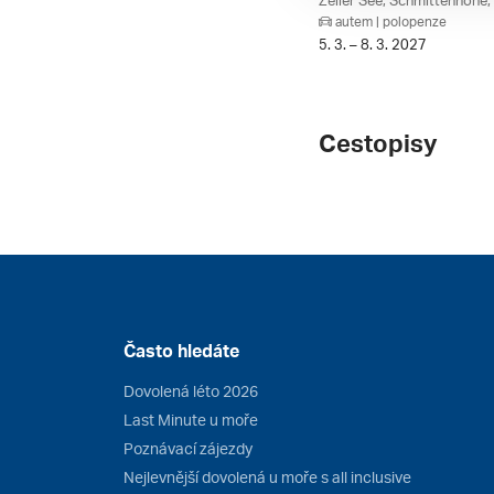
autem | polopenze
5. 3. – 8. 3. 2027
Cestopisy
Často hledáte
Dovolená léto 2026
Last Minute u moře
Poznávací zájezdy
Nejlevnější dovolená u moře s all inclusive