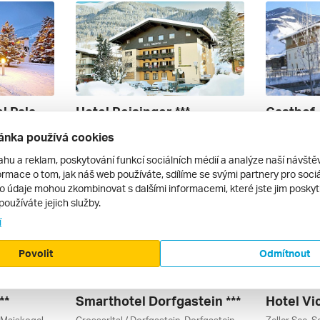
Johannesbad Hotel Palace ****
Hotel Reisinger ***
Gasthof 
Schlossalm / Angertal / Stubnerkogel, Graukogel, Bad Hofgastein, Ski Amadé, Salcbursko, Rakouské Termály, Gasteinertal / Grossarltal, Rakousko
Saalbach / Hinterglemm, Hinterglemm, Salcbursko, Saalbach / Leogang, Rakousko
ánka používá cookies
autem | polopenze
autem | po
9 950 Kč
6 420 Kč
ahu a reklam, poskytování funkcí sociálních médií a analýze naší návšt
6. 3. – 9. 3. 2027
20. 2. – 23. 
rmace o tom, jak náš web používáte, sdílíme se svými partnery pro sociál
to údaje mohou zkombinovat s dalšími informacemi, které jste jim poskytli
používáte jejich služby.
í
Povolit
Odmítnout
**
Smarthotel Dorfgastein ***
Hotel Vic