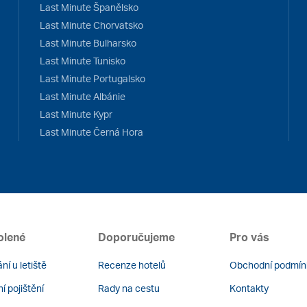
Last Minute Španělsko
Last Minute Chorvatsko
Last Minute Bulharsko
Last Minute Tunisko
Last Minute Portugalsko
Last Minute Albánie
Last Minute Kypr
Last Minute Černá Hora
olené
Doporučujeme
Pro vás
ní u letiště
Recenze hotelů
Obchodní podmín
í pojištění
Rady na cestu
Kontakty