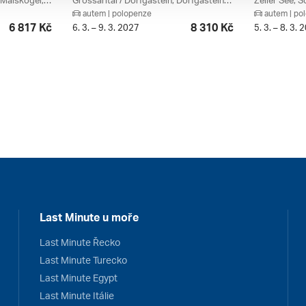
Zeller See, Schmittenhöhe, Maiskogel, Kitzsteinhorn Gletscher (ledovec), Bruck An Der Grossglocknerstrasse, Zell Am See, Salcbursko, Rakouské Ledovce, Rakouská Jezera, Kaprun / Zell Am See, Rakousko
Grossarltal / Dorfgastein, Dorfgastein, Ski Amadé, Salcbursko, Gasteinertal / Grossarltal, Rakousko
autem | polopenze
autem | po
6 817 Kč
8 310 Kč
6. 3. – 9. 3. 2027
5. 3. – 8. 3. 
Last Minute u moře
Last Minute Řecko
Last Minute Turecko
Last Minute Egypt
Last Minute Itálie