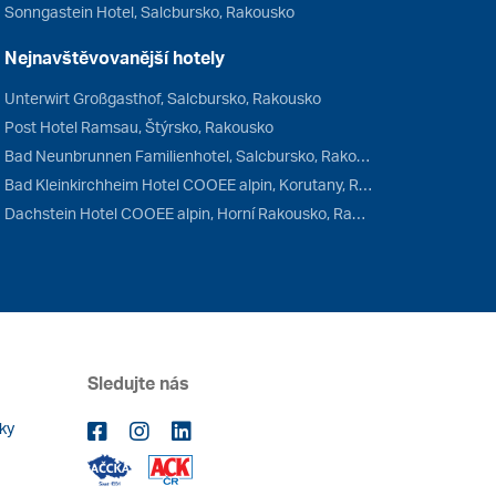
Sonngastein Hotel, Salcbursko, Rakousko
Nejnavštěvovanější hotely
Unterwirt Großgasthof, Salcbursko, Rakousko
Post Hotel Ramsau, Štýrsko, Rakousko
Bad Neunbrunnen Familienhotel, Salcbursko, Rakousko
Bad Kleinkirchheim Hotel COOEE alpin, Korutany, Rakousko
Dachstein Hotel COOEE alpin, Horní Rakousko, Rakousko
Sledujte nás
ky