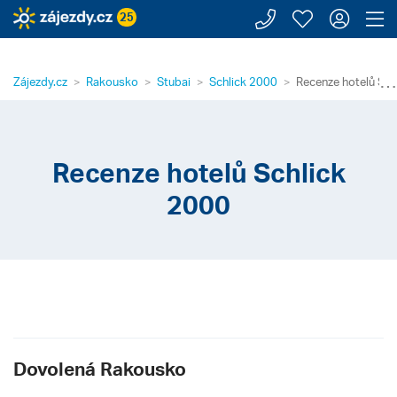
Zavolejte n
Moje záj
Přihl
Z
25
⋯
Zájezdy.cz
Rakousko
Stubai
Schlick 2000
Recenze hotelů Sch
Recenze hotelů Schlick
2000
Dovolená Rakousko