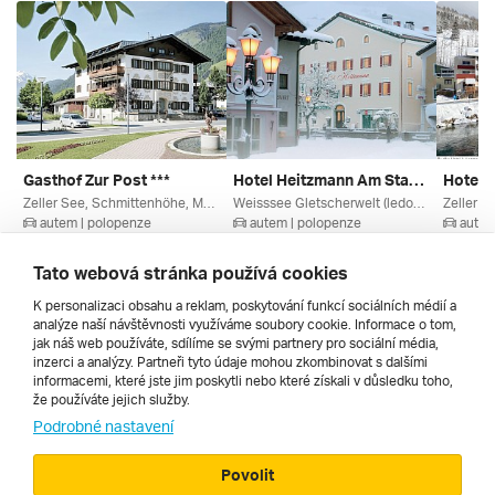
Gasthof Zur Post ***
Hotel Heitzmann Am Stadtplatz ***
Hotel 
Zeller See, Schmittenhöhe, Maishofen, Zell Am See, Salcbursko, Saalbach / Leogang, Rakouská Jezera, Kaprun / Zell Am See, Rakousko
Weisssee Gletscherwelt (ledovec), Mittersill / Pass Thurn, Mittersill, Salcbursko, Rakouské Ledovce, Oberpinzgau, Rakousko
autem | polopenze
autem | polopenze
autem
20. 8. – 23. 8. 2026
7. 2. – 10. 2. 2027
5. 3. – 
6 570 Kč
8 493 Kč
6 817 
Tato webová stránka používá cookies
K personalizaci obsahu a reklam, poskytování funkcí sociálních médií a
analýze naší návštěvnosti využíváme soubory cookie. Informace o tom,
Všechny
jak náš web používáte, sdílíme se svými partnery pro sociální média,
inzerci a analýzy. Partneři tyto údaje mohou zkombinovat s dalšími
informacemi, které jste jim poskytli nebo které získali v důsledku toho,
že používáte jejich služby.
Cestopisy
Podrobné nastavení
Povolit