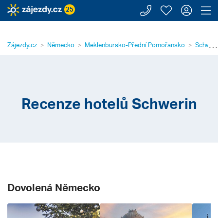
Zavolejte n
Moje záj
Přihl
Z
25
⋯
Zájezdy.cz
Německo
Meklenbursko-Přední Pomořansko
Schwer
Recenze hotelů Schwerin
Dovolená Německo