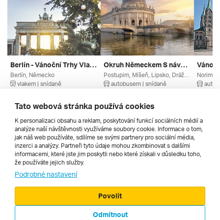
Berlín - Vánoční Trhy Vlakem
Okruh Německem S návštěvou Berlína
Berlín, Německo
Postupim, Míšeň, Lipsko, Drážďany, Sasko, Braniborsko, Berlín, Německo
vlakem | snídaně
autobusem | snídaně
autob
11. 12. – 13. 12. 2026
6. 8. – 8. 8. 2027
12. 12.
8 999 Kč
6 649 Kč
2 990 
Tato webová stránka používá cookies
K personalizaci obsahu a reklam, poskytování funkcí sociálních médií a
analýze naší návštěvnosti využíváme soubory cookie. Informace o tom,
Všechny
jak náš web používáte, sdílíme se svými partnery pro sociální média,
inzerci a analýzy. Partneři tyto údaje mohou zkombinovat s dalšími
informacemi, které jste jim poskytli nebo které získali v důsledku toho,
že používáte jejich služby.
Cestopisy
Podrobné nastavení
Povolit
Odmítnout
© 2000 - 2026, Zájezdy.cz