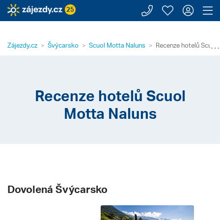
Zavolejte n
Moje záj
Přihl
Z
25
⋯
Zájezdy.cz
Švýcarsko
Scuol Motta Naluns
Recenze hotelů Scuol
Recenze hotelů Scuol
Motta Naluns
Dovolená Švýcarsko