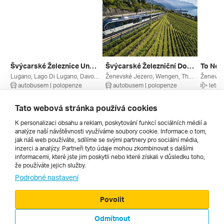
Švýcarské Železnice Unesco A Zubačka Na Monte Generoso ***
Švýcarské Železniční Dobrodružství 2 ***
Lugano, Lago Di Lugano, Davos, Ticino, Švýcarské Alpy, Švýcarská Jezera, Graubünden, Davos / Klosters, Švýcarsko
Ženevské Jezero, Wengen, Thunské Jezero, Montreux, Leysin, Les Diablerets (ledovec), Lauterbrunnen, Interlaken, Brienzské Jezero, Aigle, Villars-sur-ollon, Vaud, Švýcarské Ledovce, Švýcarská Jezera, Leysin / Les Mosses, Les Diablerets, Jungfrau Region, Berner Oberland, Bern, Švýcarsko
autobusem | polopenze
autobusem | polopenze
letec
5. 9. – 9. 9. 2026
20. 8. – 25. 8. 2026
11. 9. –
9 990 Kč
14 490 Kč
28 890
Tato webová stránka používá cookies
K personalizaci obsahu a reklam, poskytování funkcí sociálních médií a
analýze naší návštěvnosti využíváme soubory cookie. Informace o tom,
Všechny
jak náš web používáte, sdílíme se svými partnery pro sociální média,
inzerci a analýzy. Partneři tyto údaje mohou zkombinovat s dalšími
informacemi, které jste jim poskytli nebo které získali v důsledku toho,
že používáte jejich služby.
Cestopisy
Podrobné nastavení
Povolit
Odmítnout
© 2000 - 2026, Zájezdy.cz