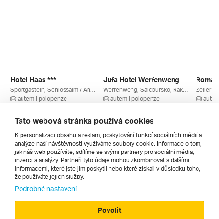
Hotel Haas ***
Jufa Hotel Werfenweng
Sportgastein, Schlossalm / Angertal / Stubnerkogel, Böckstein, Ski Amadé, Salcbursko, Gasteinertal / Grossarltal, Rakousko
Werfenweng, Salcbursko, Rakousko
autem | polopenze
autem | polopenze
autem
11. 3. – 14. 3. 2027
5. 3. – 8. 3. 2027
6. 3. – 
8 700 Kč
8 820 Kč
8 757 
Tato webová stránka používá cookies
K personalizaci obsahu a reklam, poskytování funkcí sociálních médií a
analýze naší návštěvnosti využíváme soubory cookie. Informace o tom,
Všechny
jak náš web používáte, sdílíme se svými partnery pro sociální média,
inzerci a analýzy. Partneři tyto údaje mohou zkombinovat s dalšími
informacemi, které jste jim poskytli nebo které získali v důsledku toho,
že používáte jejich služby.
Cestopisy
Podrobné nastavení
Povolit