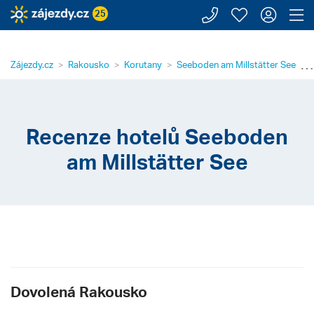
Zavolejte n
Moje záj
Přihl
Z
25
⋯
Zájezdy.cz
Rakousko
Korutany
Seeboden am Millstätter See
Recenze hotelů Seeboden
am Millstätter See
Dovolená Rakousko