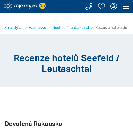
Zavolejte n
Moje záj
Přihl
Z
25
⋯
Zájezdy.cz
Rakousko
Seefeld / Leutaschtal
Recenze hotelů Seefel
Recenze hotelů Seefeld /
Leutaschtal
Dovolená Rakousko