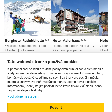
Berghotel Rudolfshutte ***
Hotel Malerhaus ****
Hotel L
Weisssee Gletscherwelt (ledovec), Enzingerboden, Salcbursko, Rakouské Ledovce, Oberpinzgau, Rakousko
Hochfügen, Fügen, Zillertal, Tyrolsko, Rakouské Termály, Rakousko
autem | polopenze
autem | polopenze
autem
10. 3. – 13. 3. 2027
6. 3. – 9. 3. 2027
7. 3. – 
9 210 Kč
9 547 Kč
9 936 
Tato webová stránka používá cookies
K personalizaci obsahu a reklam, poskytování funkcí sociálních médií a
analýze naší návštěvnosti využíváme soubory cookie. Informace o tom,
Všechny
jak náš web používáte, sdílíme se svými partnery pro sociální média,
inzerci a analýzy. Partneři tyto údaje mohou zkombinovat s dalšími
informacemi, které jste jim poskytli nebo které získali v důsledku toho,
že používáte jejich služby.
Cestopisy
Podrobné nastavení
Povolit