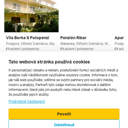
Vila Borka S Polopenzí
Penzión Ribar
Podgora, Střední Dalmácie, Makarská Riviéra, Chorvatsko
Makarska, Střední Dalmácie, Makarská Riviéra, Chorvatsko
autem | polopenze
autem | polopenze
autem
22. 8. – 29. 8. 2026
22. 8. – 29. 8. 2026
15. 8. –
11 910 Kč
11 534 Kč
11 725
Tato webová stránka používá cookies
K personalizaci obsahu a reklam, poskytování funkcí sociálních médií a
analýze naší návštěvnosti využíváme soubory cookie. Informace o tom,
Všechny
jak náš web používáte, sdílíme se svými partnery pro sociální média,
inzerci a analýzy. Partneři tyto údaje mohou zkombinovat s dalšími
informacemi, které jste jim poskytli nebo které získali v důsledku toho,
že používáte jejich služby.
Cestopisy
Podrobné nastavení
Povolit
Odmítnout
© 2000 - 2026, Zájezdy.cz