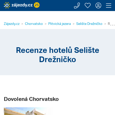
Zavolejte n
Moje záj
Přihl
Z
25
⋯
Zájezdy.cz
Chorvatsko
Plitvická jezera
Selište Drežničko
Rece
Recenze hotelů Selište
Drežničko
Dovolená Chorvatsko