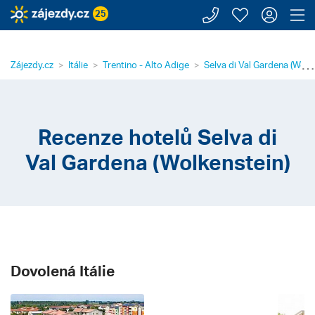
Zavolejte n
Moje záj
Přihl
Z
25
⋯
Zájezdy.cz
Itálie
Trentino - Alto Adige
Selva di Val Gardena (Wolk
Recenze hotelů Selva di
Val Gardena (Wolkenstein)
Dovolená Itálie