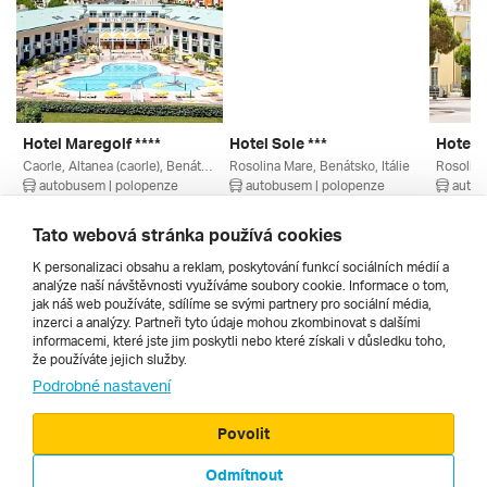
Hotel Maregolf ****
Hotel Sole ***
Hotel M
Caorle, Altanea (caorle), Benátsko, Itálie
Rosolina Mare, Benátsko, Itálie
Rosolina
autobusem | polopenze
autobusem | polopenze
autob
4. 9. – 13. 9. 2026
28. 8. – 6. 9. 2026
4. 9. – 
21 660 Kč
10 360 Kč
20 390
Tato webová stránka používá cookies
K personalizaci obsahu a reklam, poskytování funkcí sociálních médií a
analýze naší návštěvnosti využíváme soubory cookie. Informace o tom,
Všechny
jak náš web používáte, sdílíme se svými partnery pro sociální média,
inzerci a analýzy. Partneři tyto údaje mohou zkombinovat s dalšími
informacemi, které jste jim poskytli nebo které získali v důsledku toho,
že používáte jejich služby.
Cestopisy
Podrobné nastavení
Povolit
Odmítnout
© 2000 - 2026, Zájezdy.cz