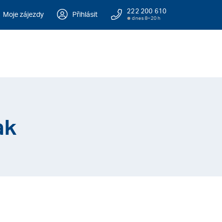
222 200 610
Moje zájezdy
Přihlásit
dnes 8–20 h
ak