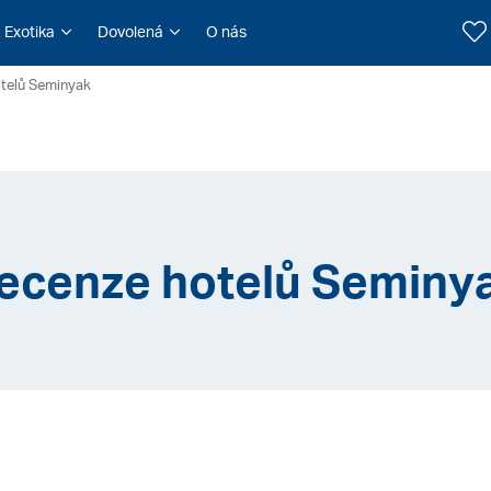
Exotika
Dovolená
O nás
telů Seminyak
ecenze hotelů Seminy