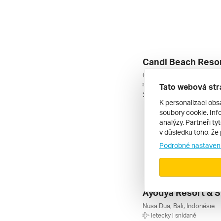
Candidasa, Bali, Indonésie
letecky | snídaně
Tato webová str
29. 12. – 7. 1. 2027
K personalizaci obs
soubory cookie. Info
analýzy. Partneři ty
v důsledku toho, že 
Podrobné nastaven
Ayodya Resort & Sp
Nusa Dua, Bali, Indonésie
letecky | snídaně