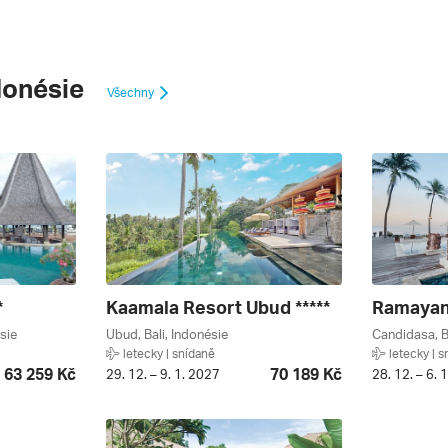
donésie
Všechny
*
Kaamala Resort Ubud *****
sie
Ubud, Bali, Indonésie
Candidasa, B
letecky | snídaně
letecky | s
63 259 Kč
70 189 Kč
29. 12. – 9. 1. 2027
28. 12. – 6. 