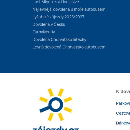
Last Minute s all inclusive
Nejlevnější dovolená u moře autobusem
Lyžařské zájezdy 2026/2027
Dovolená v Česku
Eurovíkendy
Dovolená Chorvatsko letecky
Levná dovolená Chorvatsko autobusem
K dov
Parková
Cestovn
Dárkov