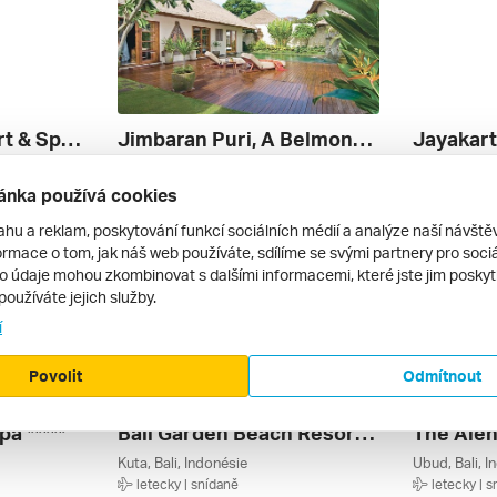
Candi Beach Resort & Spa ****
Jimbaran Puri, A Belmond Hotel, Bali *****
Jimbaran, Bali, Indonésie
Legian, Bali,
letecky | snídaně
letecky | s
ánka používá cookies
62 899 Kč
77 990 Kč
29. 12. – 9. 1. 2027
28. 12. – 6. 
ahu a reklam, poskytování funkcí sociálních médií a analýze naší návšt
rmace o tom, jak náš web používáte, sdílíme se svými partnery pro sociál
to údaje mohou zkombinovat s dalšími informacemi, které jste jim poskytli
používáte jejich služby.
í
Povolit
Odmítnout
a *****
Bali Garden Beach Resort ****
Kuta, Bali, Indonésie
Ubud, Bali, I
letecky | snídaně
letecky | s