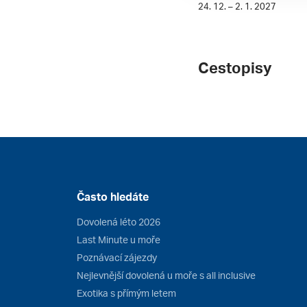
24. 12. – 2. 1. 2027
Cestopisy
Často hledáte
Dovolená léto 2026
Last Minute u moře
Poznávací zájezdy
Nejlevnější dovolená u moře s all inclusive
Exotika s přímým letem