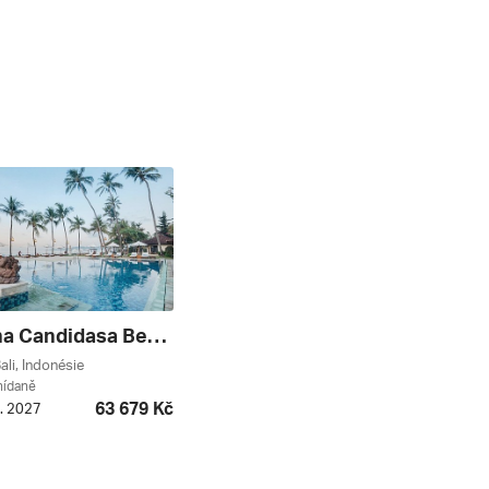
Ramayana Candidasa Beach Resort ****
ali, Indonésie
nídaně
63 679 Kč
1. 2027