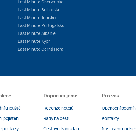
Last Minute Chorvatsko
Last Minute Bulharsko
Last Minute Tunisko
Last Minute Portugalsko
Last Minute Albánie
Last Minute Kypr
Last Minute Černá Hora
olené
Doporučujeme
Pro vás
ní u letiště
Recenze hotelů
Obchodní podmín
í pojištění
Rady na cestu
Kontakty
é poukazy
Cestovní kanceláře
Nastavení cookie