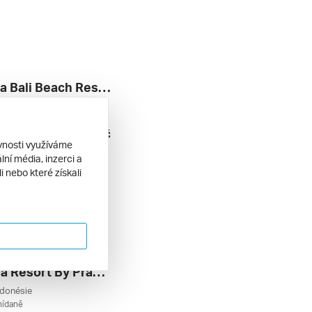
Jayakarta Bali Beach Resort & Spa ****
 Indonésie
nídaně
62 449 Kč
1. 2027
ěvnosti využíváme
ní média, inzerci a
 nebo které získali
The Alena Resort By Pramana *****
ndonésie
nídaně