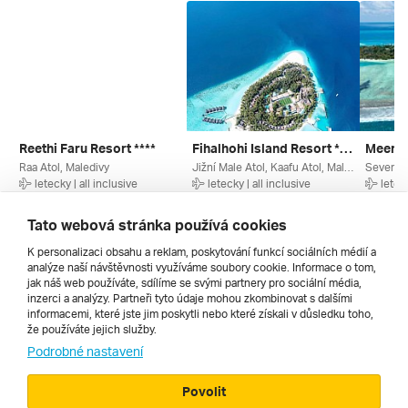
Reethi Faru Resort ****
Fihalhohi Island Resort ***+
Raa Atol, Maledivy
Jižní Male Atol, Kaafu Atol, Maledivy
letecky | all inclusive
letecky | all inclusive
leteck
30. 10. – 7. 11. 2026
29. 10. – 7. 11. 2026
31. 10. 
89 840 Kč
66 280 Kč
89 089
Tato webová stránka používá cookies
K personalizaci obsahu a reklam, poskytování funkcí sociálních médií a
analýze naší návštěvnosti využíváme soubory cookie. Informace o tom,
Všechny
jak náš web používáte, sdílíme se svými partnery pro sociální média,
inzerci a analýzy. Partneři tyto údaje mohou zkombinovat s dalšími
informacemi, které jste jim poskytli nebo které získali v důsledku toho,
že používáte jejich služby.
Cestopisy
Podrobné nastavení
Povolit