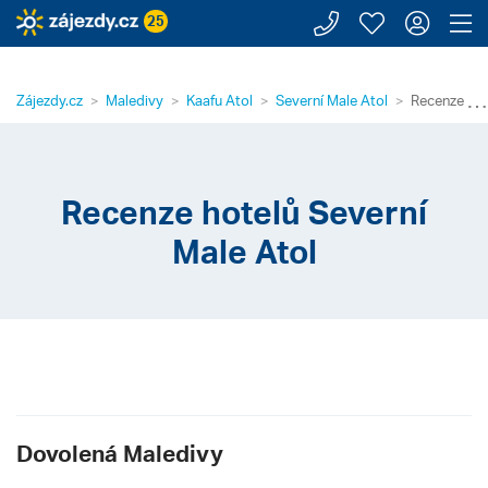
Zavolejte n
Moje záj
Přihl
Z
25
⋯
Zájezdy.cz
Maledivy
Kaafu Atol
Severní Male Atol
Recenze hot
Recenze hotelů Severní
Male Atol
Dovolená Maledivy