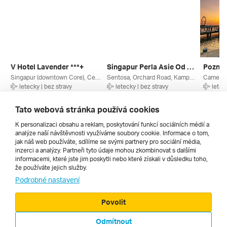
V Hotel Lavender ***+
Singapur Perla Asie Od A Do Z ****
Singapur (downtown Core), Centrální Singapur, Singapur
Sentosa, Orchard Road, Kampong Glam, Changi, Východní Singapur, Centrální Singapur, Singapur
letecky | bez stravy
letecky | bez stravy
letec
5. 11. – 9. 11. 2026
22. 2. – 1. 3. 2027
6. 2. – 
20 770 Kč
58 990 Kč
74 960
Tato webová stránka používá cookies
K personalizaci obsahu a reklam, poskytování funkcí sociálních médií a
analýze naší návštěvnosti využíváme soubory cookie. Informace o tom,
Všechny
jak náš web používáte, sdílíme se svými partnery pro sociální média,
inzerci a analýzy. Partneři tyto údaje mohou zkombinovat s dalšími
informacemi, které jste jim poskytli nebo které získali v důsledku toho,
že používáte jejich služby.
Cestopisy
Podrobné nastavení
Povolit
Odmítnout
© 2000 - 2026, Zájezdy.cz