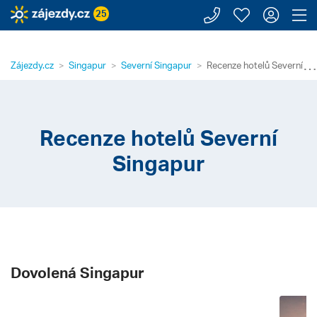
Zavolejte n
Moje záj
Přihl
Z
25
⋯
Zájezdy.cz
Singapur
Severní Singapur
Recenze hotelů Severní Si
Recenze hotelů Severní
Singapur
Dovolená Singapur