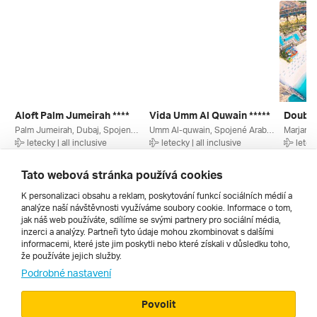
Aloft Palm Jumeirah ****
Vida Umm Al Quwain *****
Palm Jumeirah, Dubaj, Spojené Arabské Emiráty
Umm Al-quwain, Spojené Arabské Emiráty
letecky | all inclusive
letecky | all inclusive
leteck
20. 2. – 27. 2. 2027
14. 11. – 21. 11. 2026
20. 2. –
49 539 Kč
31 430 Kč
35 890
Tato webová stránka používá cookies
K personalizaci obsahu a reklam, poskytování funkcí sociálních médií a
analýze naší návštěvnosti využíváme soubory cookie. Informace o tom,
Všechny
jak náš web používáte, sdílíme se svými partnery pro sociální média,
inzerci a analýzy. Partneři tyto údaje mohou zkombinovat s dalšími
informacemi, které jste jim poskytli nebo které získali v důsledku toho,
že používáte jejich služby.
Cestopisy
Podrobné nastavení
Povolit