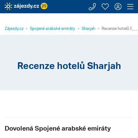
Zavolejte n
Moje záj
Přihl
Z
25
⋯
Zájezdy.cz
Spojené arabské emiráty
Sharjah
Recenze hotelů Shar
Recenze hotelů Sharjah
Dovolená Spojené arabské emiráty