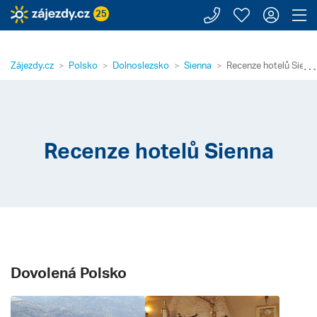
Zavolejte n
Moje záj
Přihl
Z
25
⋯
Zájezdy.cz
Polsko
Dolnoslezsko
Sienna
Recenze hotelů Sienn
Recenze hotelů Sienna
Dovolená Polsko