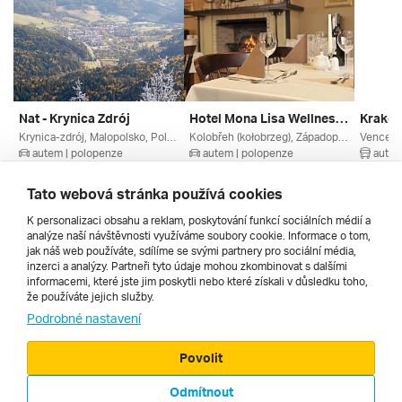
Nat - Krynica Zdrój
Hotel Mona Lisa Wellness & Spa ***
Krakov
Krynica-zdrój, Malopolsko, Polsko
Kolobřeh (kołobrzeg), Západopomořansko, Baltské Moře, Polsko
autem | polopenze
autem | polopenze
autob
13. 8. – 17. 8. 2026
13. 8. – 17. 8. 2026
25. 9. –
5 680 Kč
7 794 Kč
8 990 
Tato webová stránka používá cookies
K personalizaci obsahu a reklam, poskytování funkcí sociálních médií a
analýze naší návštěvnosti využíváme soubory cookie. Informace o tom,
Všechny
jak náš web používáte, sdílíme se svými partnery pro sociální média,
inzerci a analýzy. Partneři tyto údaje mohou zkombinovat s dalšími
informacemi, které jste jim poskytli nebo které získali v důsledku toho,
že používáte jejich služby.
Cestopisy
Podrobné nastavení
Povolit
Odmítnout
© 2000 - 2026, Zájezdy.cz