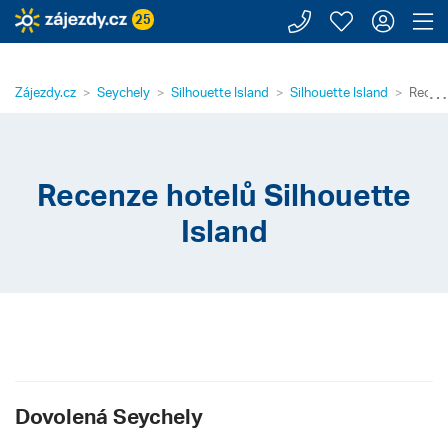
Zavolejte n
Moje záj
Přihl
Z
25
⋯
Zájezdy.cz
Seychely
Silhouette Island
Silhouette Island
Recenz
Recenze hotelů Silhouette
Island
Dovolená Seychely