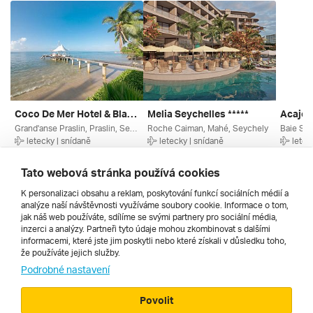
Coco De Mer Hotel & Black Parrot Suites ****
Melia Seychelles *****
Acajou
Grand'anse Praslin, Praslin, Seychely
Roche Caiman, Mahé, Seychely
letecky | snídaně
letecky | snídaně
letec
27. 10. – 5. 11. 2026
9. 2. – 18. 2. 2027
27. 10. 
69 780 Kč
72 790 Kč
72 721
Tato webová stránka používá cookies
K personalizaci obsahu a reklam, poskytování funkcí sociálních médií a
analýze naší návštěvnosti využíváme soubory cookie. Informace o tom,
Všechny
jak náš web používáte, sdílíme se svými partnery pro sociální média,
inzerci a analýzy. Partneři tyto údaje mohou zkombinovat s dalšími
informacemi, které jste jim poskytli nebo které získali v důsledku toho,
že používáte jejich služby.
Cestopisy
Podrobné nastavení
Povolit