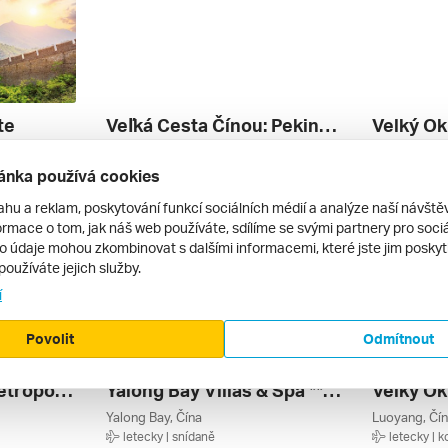
te
Veľká Cesta Čínou: Peking – Xi’an – Šanghaj
Velký Ok
na
Su-čou, Si-an, Šanghaj, Peking, Hong Kong, Čína
Yangshuo, Č
letecky | polopenze
letecky | p
ánka používá cookies
47 990 Kč
80 220 Kč
13. 10. – 25. 10. 2026
16. 4. – 30. 
ahu a reklam, poskytování funkcí sociálních médií a analýze naší návšt
rmace o tom, jak náš web používáte, sdílíme se svými partnery pro sociál
to údaje mohou zkombinovat s dalšími informacemi, které jste jim poskytli
používáte jejich služby.
í
Povolit
Odmítnout
Východoasijské Metropole: Peking – Tokio ****
Yalong Bay Villas & Spa *****
Yalong Bay, Čína
Luoyang, Čí
letecky | snídaně
letecky | 