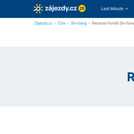
25
Last Minute
Zájezdy.cz
Čína
Sin-ťiang
Recenze hotelů Sin-ťian
R