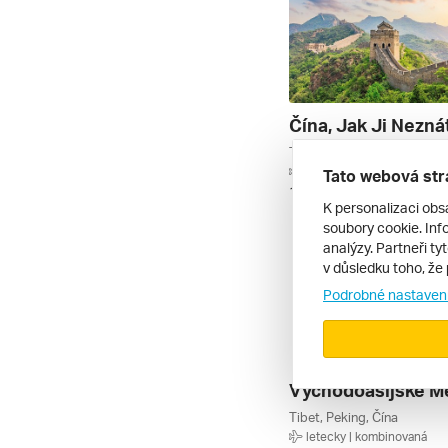
Čína, Jak Ji Nezná
Tongli, Šanghaj, Peking, Čí
letecky | kombinovaná
Tato webová str
14. 4. – 21. 4. 2027
K personalizaci obs
soubory cookie. Info
analýzy. Partneři ty
v důsledku toho, že 
Podrobné nastaven
Tibet, Peking, Čína
letecky | kombinovaná