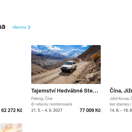
na
Všechny
Tajemství Hedvábné Stezky A Císařské Číny
Peking, Čína
Jižní Korea, 
letecky | kombinovaná
bez dopravy | 
62 272 Kč
77 009 Kč
21. 5. – 4. 6. 2027
14. 8. – 18. 