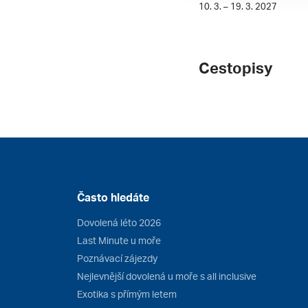
10. 3. – 19. 3. 2027
Cestopisy
Často hledáte
Dovolená léto 2026
Last Minute u moře
Poznávací zájezdy
Nejlevnější dovolená u moře s all inclusive
Exotika s přímým letem