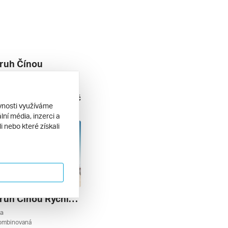
ruh Čínou
ína
lná penze
92 990 Kč
4. 2027
ěvnosti využíváme
ní média, inzerci a
 nebo které získali
Velký Okruh Čínou Rychlovlaky
na
kombinovaná