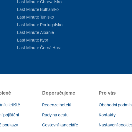
Last Minute Chorvatsko
Last Minute Bulharsko
Last Minute Tunisko
Last Minute Portugalsko
Last Minute Albánie
Last Minute Kypr
Last Minute Černá Hora
olené
Doporučujeme
Pro vás
ní u letiště
Recenze hotelů
Obchodní podmín
í pojištění
Rady na cestu
Kontakty
é poukazy
Cestovní kanceláře
Nastavení cookie