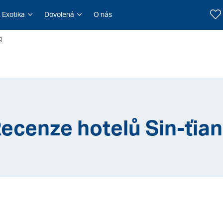
Exotika
Dovolená
O nás
g
ecenze hotelů Sin-ťia