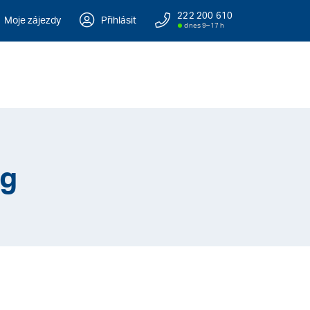
222 200 610
Moje zájezdy
Přihlásit
dnes 9–17 h
ng