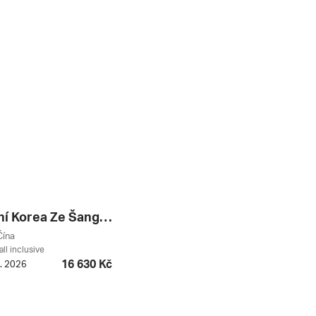
Čína, Jižní Korea Ze Šanghaje Na Lodi Msc Bellissima, Plavba S Bonusem ****
Čína
all inclusive
16 630 Kč
8. 2026