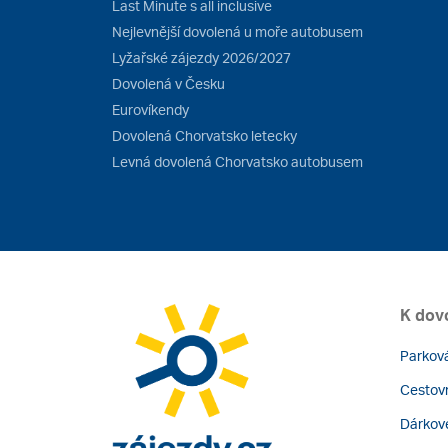
Last Minute s all inclusive
Nejlevnější dovolená u moře autobusem
Lyžařské zájezdy 2026/2027
Dovolená v Česku
Eurovíkendy
Dovolená Chorvatsko letecky
Levná dovolená Chorvatsko autobusem
K dov
Parková
Cestovn
Dárkov