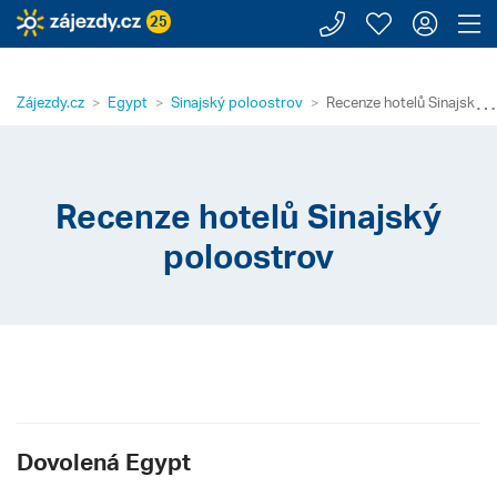
Zavolejte n
Moje záj
Přihl
Z
25
⋯
Zájezdy.cz
Egypt
Sinajský poloostrov
Recenze hotelů Sinajský 
Recenze hotelů Sinajský
poloostrov
Dovolená Egypt