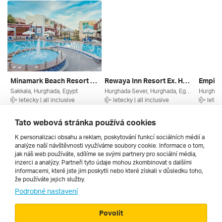
Minamark Beach Resort ****
Rewaya Inn Resort Ex. Hawaii Paradise *****
Sakkala, Hurghada, Egypt
Hurghada Sever, Hurghada, Egypt
Hurghad
letecky | all inclusive
letecky | all inclusive
leteck
25. 2. – 4. 3. 2027
9. 9. – 16. 9. 2026
4. 9. – 
14 918 Kč
14 790 Kč
14 728
Tato webová stránka používá cookies
K personalizaci obsahu a reklam, poskytování funkcí sociálních médií a
analýze naší návštěvnosti využíváme soubory cookie. Informace o tom,
Všechny
jak náš web používáte, sdílíme se svými partnery pro sociální média,
inzerci a analýzy. Partneři tyto údaje mohou zkombinovat s dalšími
informacemi, které jste jim poskytli nebo které získali v důsledku toho,
že používáte jejich služby.
Cestopisy
Podrobné nastavení
Povolit