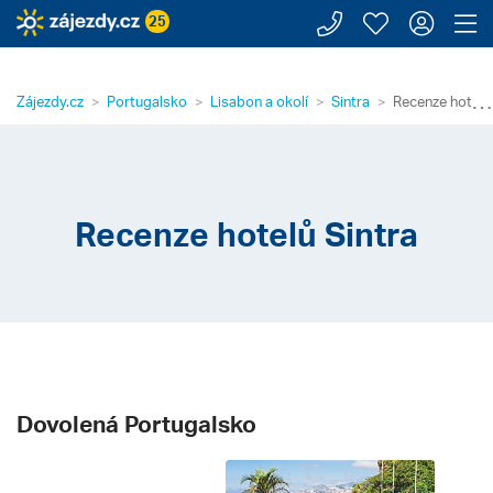
Zavolejte n
Moje záj
Přihl
Z
25
⋯
Zájezdy.cz
Portugalsko
Lisabon a okolí
Sintra
Recenze hotelů 
Recenze hotelů Sintra
Dovolená Portugalsko