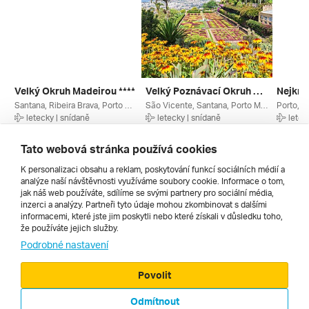
Velký Okruh Madeirou ****
Velký Poznávací Okruh Madeirou ***
Santana, Ribeira Brava, Porto Moniz, Porto Da Cruz, Pico, Machico, Funchal, Curral Das Freiras, Madeira, Azorské Ostrovy, Portugalsko
São Vicente, Santana, Porto Moniz, Pico, Funchal, Faial, Camara De Lobos, Calheta, Madeira, Azorské Ostrovy, Portugalsko
letecky | snídaně
letecky | snídaně
letec
6. 4. – 13. 4. 2027
24. 10. – 31. 10. 2026
13. 10.
31 499 Kč
37 990 Kč
59 989
Tato webová stránka používá cookies
K personalizaci obsahu a reklam, poskytování funkcí sociálních médií a
analýze naší návštěvnosti využíváme soubory cookie. Informace o tom,
Všechny
jak náš web používáte, sdílíme se svými partnery pro sociální média,
inzerci a analýzy. Partneři tyto údaje mohou zkombinovat s dalšími
informacemi, které jste jim poskytli nebo které získali v důsledku toho,
že používáte jejich služby.
Cestopisy
Podrobné nastavení
Povolit
Odmítnout
© 2000 - 2026, Zájezdy.cz