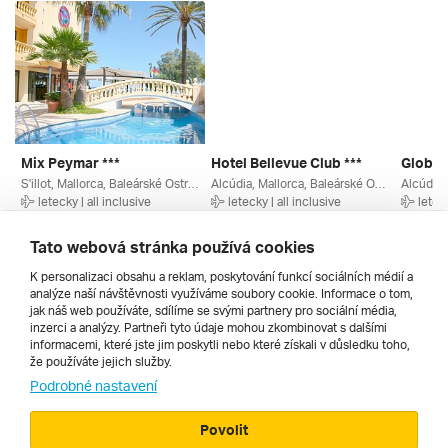
Mix Peymar ***
Hotel Bellevue Club ***
S'illot, Mallorca, Baleárské Ostrovy, Španělsko
Alcúdia, Mallorca, Baleárské Ostrovy, Španělsko
letecky | all inclusive
letecky | all inclusive
leteck
16. 6. – 23. 6. 2027
13. 9. – 20. 9. 2026
23. 9. –
18 950 Kč
18 680 Kč
19 590
Tato webová stránka používá cookies
K personalizaci obsahu a reklam, poskytování funkcí sociálních médií a
analýze naší návštěvnosti využíváme soubory cookie. Informace o tom,
Všechny
jak náš web používáte, sdílíme se svými partnery pro sociální média,
inzerci a analýzy. Partneři tyto údaje mohou zkombinovat s dalšími
informacemi, které jste jim poskytli nebo které získali v důsledku toho,
že používáte jejich služby.
Cestopisy
Podrobné nastavení
Povolit