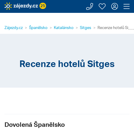
Zavolejte n
Moje záj
Přihl
Z
25
⋯
Zájezdy.cz
Španělsko
Katalánsko
Sitges
Recenze hotelů Sitg
Recenze hotelů Sitges
Dovolená Španělsko