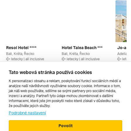
Resol Hotel ****
Hotel Talea Beach ***
Jo-an 
Bali, Kréta, Řecko
Bali, Kréta, Řecko
Adelian
letecky | all inclusive
letecky | all inclusive
leteck
29. 8. – 5. 9. 2026
19. 8. – 26. 8. 2026
30. 8. –
17 990 Kč
17 990 Kč
19 990
Tato webová stránka používá cookies
K personalizaci obsahu a reklam, poskytování funkcí sociálních médií a
analýze naší návštěvnosti využíváme soubory cookie. Informace o tom,
Všechny
jak náš web používáte, sdílíme se svými partnery pro sociální média,
inzerci a analýzy. Partneři tyto údaje mohou zkombinovat s dalšími
informacemi, které jste jim poskytli nebo které získali v důsledku toho,
že používáte jejich služby.
Cestopisy
Podrobné nastavení
Povolit