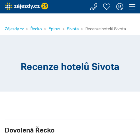
Zavolejte n
Moje záj
Přihl
Z
25
Zájezdy.cz
Řecko
Epirus
Sivota
Recenze hotelů Sivota
Recenze hotelů Sivota
Dovolená Řecko