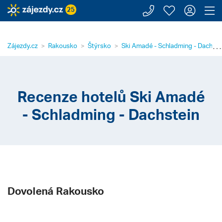
Zavolejte n
Moje záj
Přihl
Z
25
⋯
Zájezdy.cz
Rakousko
Štýrsko
Ski Amadé - Schladming - Dachste
Recenze hotelů Ski Amadé
- Schladming - Dachstein
Dovolená Rakousko