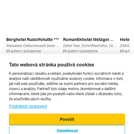
Berghotel Rudolfshutte ***
Romantikhotel Metzgerwirt ****
Hotel K
Weisssee Gletscherwelt (ledovec), Enzingerboden, Salcbursko, Rakouské Ledovce, Oberpinzgau, Rakousko
Zeller See, Schmittenhöhe, Zell Am See, Salcbursko, Rakouská Jezera, Kaprun / Zell Am See, Rakousko
autem | polopenze
autem | polopenze
autem
10. 3. – 13. 3. 2027
6. 3. – 9. 3. 2027
10. 3. –
9 210 Kč
8 757 Kč
8 040 
Tato webová stránka používá cookies
K personalizaci obsahu a reklam, poskytování funkcí sociálních médií a
analýze naší návštěvnosti využíváme soubory cookie. Informace o tom,
Všechny
jak náš web používáte, sdílíme se svými partnery pro sociální média,
inzerci a analýzy. Partneři tyto údaje mohou zkombinovat s dalšími
informacemi, které jste jim poskytli nebo které získali v důsledku toho,
že používáte jejich služby.
Cestopisy
Podrobné nastavení
Povolit
Odmítnout
© 2000 - 2026, Zájezdy.cz