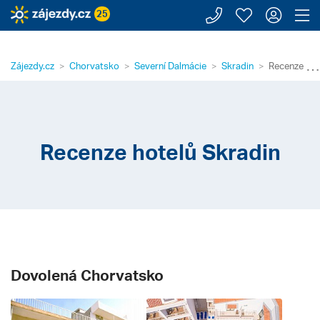
Zavolejte n
Moje záj
Přihl
Z
25
⋯
Zájezdy.cz
Chorvatsko
Severní Dalmácie
Skradin
Recenze hot
Recenze hotelů Skradin
Dovolená Chorvatsko