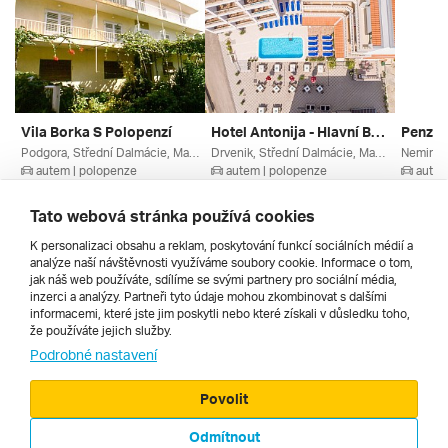
Vila Borka S Polopenzí
Hotel Antonija - Hlavní Budova ****
Penzió
Podgora, Střední Dalmácie, Makarská Riviéra, Chorvatsko
Drvenik, Střední Dalmácie, Makarská Riviéra, Chorvatsko
autem | polopenze
autem | polopenze
autem
22. 8. – 29. 8. 2026
5. 9. – 12. 9. 2026
22. 8. –
11 910 Kč
11 990 Kč
10 802
Tato webová stránka používá cookies
K personalizaci obsahu a reklam, poskytování funkcí sociálních médií a
analýze naší návštěvnosti využíváme soubory cookie. Informace o tom,
Všechny
jak náš web používáte, sdílíme se svými partnery pro sociální média,
inzerci a analýzy. Partneři tyto údaje mohou zkombinovat s dalšími
informacemi, které jste jim poskytli nebo které získali v důsledku toho,
že používáte jejich služby.
Cestopisy
Podrobné nastavení
Povolit
Odmítnout
© 2000 - 2026, Zájezdy.cz