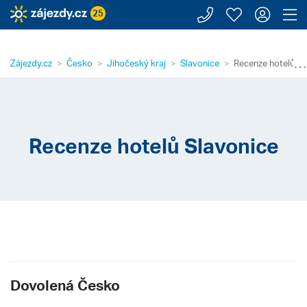
Zavolejte n
Moje záj
Přihl
Z
25
⋯
Zájezdy.cz
Česko
Jihočeský kraj
Slavonice
Recenze hotelů Sl
Recenze hotelů Slavonice
Dovolená Česko