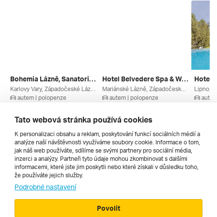
Bohemia Lázně, Sanatorium Kriváň - Karlovy Vary - Hotelové Ubytování Se Snídaní
Hotel Belvedere Spa & Wellness - Antistresový Balíček ****
Karlovy Vary, Západočeské Lázně, Krušné Hory, Karlovarský Kraj, Česko
Mariánské Lázně, Západočeské Lázně, Karlovarský Kraj, Český Les, Česko
autem | polopenze
autem | polopenze
autem
13. 8. – 16. 8. 2026
13. 8. – 16. 8. 2026
13. 8. –
4 560 Kč
5 200 Kč
5 290 
Tato webová stránka používá cookies
K personalizaci obsahu a reklam, poskytování funkcí sociálních médií a
analýze naší návštěvnosti využíváme soubory cookie. Informace o tom,
Všechny
jak náš web používáte, sdílíme se svými partnery pro sociální média,
inzerci a analýzy. Partneři tyto údaje mohou zkombinovat s dalšími
informacemi, které jste jim poskytli nebo které získali v důsledku toho,
že používáte jejich služby.
Cestopisy
Podrobné nastavení
Povolit