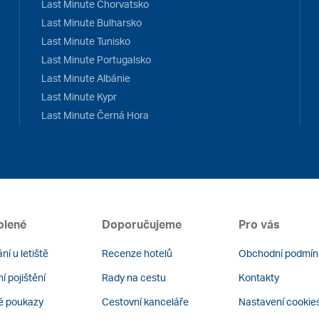
Last Minute Chorvatsko
Last Minute Bulharsko
Last Minute Tunisko
Last Minute Portugalsko
Last Minute Albánie
Last Minute Kypr
Last Minute Černá Hora
olené
Doporučujeme
Pro vás
ní u letiště
Recenze hotelů
Obchodní podmín
í pojištění
Rady na cestu
Kontakty
é poukazy
Cestovní kanceláře
Nastavení cookie