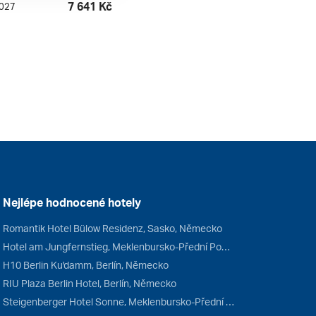
7 641 Kč
2027
Nejlépe hodnocené hotely
Romantik Hotel Bülow Residenz, Sasko, Německo
Hotel am Jungfernstieg, Meklenbursko-Přední Pomořansko, Německo
H10 Berlin Ku'damm, Berlín, Německo
RIU Plaza Berlin Hotel, Berlín, Německo
Steigenberger Hotel Sonne, Meklenbursko-Přední Pomořansko, Německo