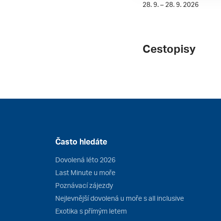
28. 9. – 28. 9. 2026
Cestopisy
Často hledáte
Dovolená léto 2026
Last Minute u moře
Poznávací zájezdy
Nejlevnější dovolená u moře s all inclusive
Exotika s přímým letem