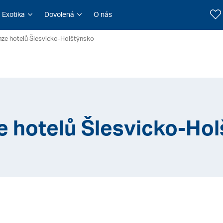
Exotika
Dovolená
O nás
ze hotelů Šlesvicko-Holštýnsko
 hotelů Šlesvicko-Ho