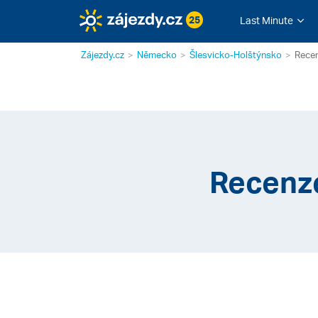
25
Last Minute
Zájezdy.cz
Německo
Šlesvicko-Holštýnsko
Recen
Recenze