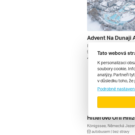
autobusem | snídaně
Tato webová str
4. 12. – 6. 12. 2026
K personalizaci obs
soubory cookie. Info
analýzy. Partneři ty
v důsledku toho, že 
Podrobné nastaven
autobusem | bez stravy