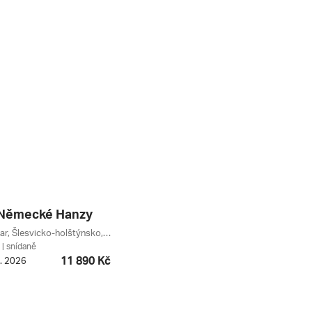
 Německé Hanzy
Lübeck, Goslar, Šlesvicko-holštýnsko, Harz, Hamburk, Dolní Sasko, Brémy, Německo
| snídaně
11 890 Kč
9. 2026