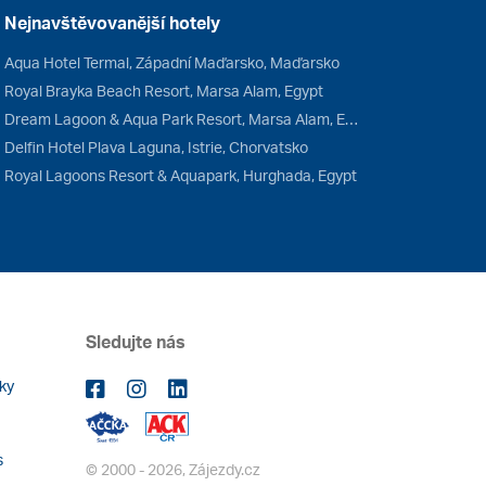
Nejnavštěvovanější hotely
Aqua Hotel Termal, Západní Maďarsko, Maďarsko
Royal Brayka Beach Resort, Marsa Alam, Egypt
Dream Lagoon & Aqua Park Resort, Marsa Alam, Egypt
Delfin Hotel Plava Laguna, Istrie, Chorvatsko
Royal Lagoons Resort & Aquapark, Hurghada, Egypt
Sledujte nás
ky
s
© 2000 - 2026, Zájezdy.cz