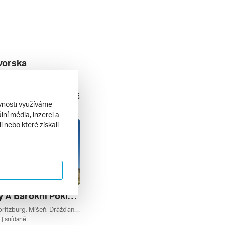
vorska
Pasov, Norimberk, Coburg, Bayreuth, Bamberk, Francké Švýcarsko, Bavorský Les, Bavorsko, Německo
| snídaně
4 890 Kč
9. 2026
ěvnosti využíváme
ní média, inzerci a
 nebo které získali
Drážďany A Barokní Poklady Saska
Radebeul, Moritzburg, Míšeň, Drážďany, Sasko, Německo
| snídaně