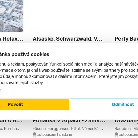
Advent Na Dunaji A Relax V Termálech Bad Fussing
Alsasko, Schwarzwald, Vogézy, Zážitky Na Vinné Stezce A Slavnost Chryzanthem **
Perly Ba
Pasov, Bad Füssing, Bavorský Les, Bavorsko, Německo
Štrasburk, Grand Est, Alsasko, Německo, Francie
autobusem | snídaně
autobusem 
ánka používá cookies
6 950 Kč
9 590 Kč
28. 10. – 1. 11. 2026
18. 9. – 20. 
ahu a reklam, poskytování funkcí sociálních médií a analýze naší návšt
rmace o tom, jak náš web používáte, sdílíme se svými partnery pro sociál
to údaje mohou zkombinovat s dalšími informacemi, které jste jim poskytli
používáte jejich služby.
í
Povolit
Odmítnout
Hitlerovo Orlí Hnízdo A Berchtesgadensko
Pohádka V Alpách - Zámky Ludvíka Ii. Bavorského
Königssee, Německá Jezera, Berchtesgaden, Bavorsko, Německo
Füssen, Forggensee, Ettal, Německá Jezera, Garmisch-partenkirchen, Bavorsko, Allgäu, Německo
autobusem | snídaně
autobusem 