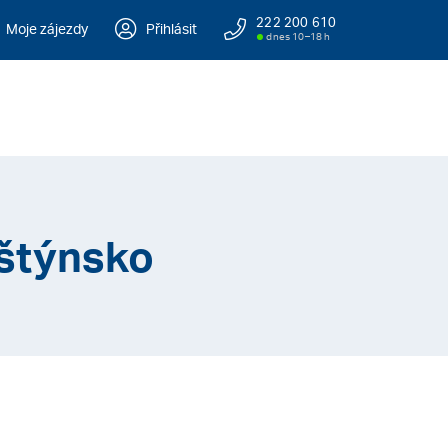
222 200 610
Moje zájezdy
Přihlásit
dnes 10–18 h
lštýnsko