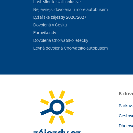
Last Minute s all inclusive
Nejlevnější dovolená u moře autobusem
Lyžařské zájezdy 2026/2027
Dovolená v Česku
Eurovíkendy
Dovolená Chorvatsko letecky
Levná dovolená Chorvatsko autobusem
K dov
Parková
Cestovn
Dárkov