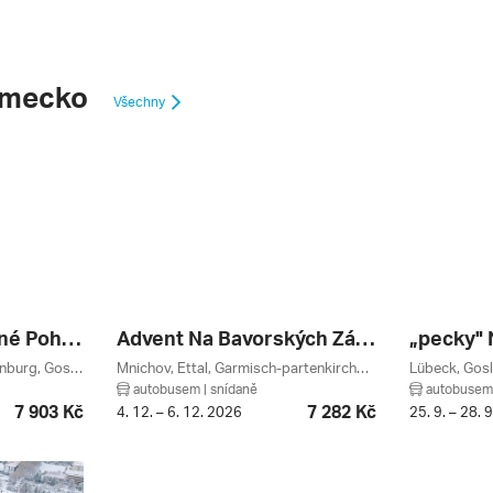
ěmecko
Všechny
Německo – Kouzelné Pohoří Harz, Brocken
Advent Na Bavorských Zámkoch
„pecky"
Wernigerode, Thale, Quedlinburg, Goslar, Sasko-anhaltsko, Harz, Dolní Sasko, Německo
Mnichov, Ettal, Garmisch-partenkirchen, Bavorsko, Německo
autobusem | snídaně
autobusem 
7 903 Kč
7 282 Kč
4. 12. – 6. 12. 2026
25. 9. – 28. 