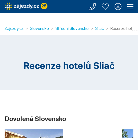
Zavolejte n
Moje záj
Přihl
Z
25
⋯
Zájezdy.cz
Slovensko
Střední Slovensko
Sliač
Recenze hotelů 
Recenze hotelů Sliač
Dovolená Slovensko