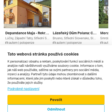
Depandance Maja - Rekreační Pobyt ***
Lázeňský Dům Polana: Caracalla Sauna Pobyt Od Min. 2 Nocí ****
Lúčky, Západní Tatry, Střední Slovensko, Slovenské Termály, Slovensko
Brusno, Střední Slovensko, Slovenské Termály, Nízké Tatry, Slovensko
autem | polopenze
autem | polopenze
autem
20. 8. – 23. 8. 2026
24. 8. – 27. 8. 2026
28. 7. –
6 390 Kč
7 320 Kč
6 975 
Tato webová stránka používá cookies
K personalizaci obsahu a reklam, poskytování funkcí sociálních médií a
analýze naší návštěvnosti využíváme soubory cookie. Informace o tom,
Všechny
jak náš web používáte, sdílíme se svými partnery pro sociální média,
inzerci a analýzy. Partneři tyto údaje mohou zkombinovat s dalšími
informacemi, které jste jim poskytli nebo které získali v důsledku toho,
že používáte jejich služby.
Cestopisy
Podrobné nastavení
Povolit
Odmítnout
© 2000 - 2026, Zájezdy.cz