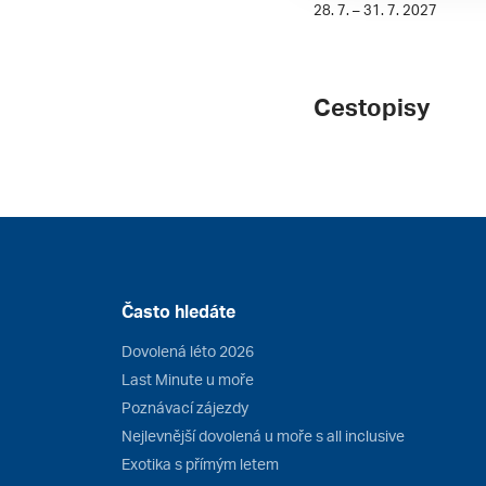
28. 7. – 31. 7. 2027
Cestopisy
Často hledáte
Dovolená léto 2026
Last Minute u moře
Poznávací zájezdy
Nejlevnější dovolená u moře s all inclusive
Exotika s přímým letem