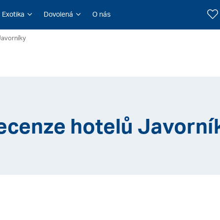
Exotika
Dovolená
O nás
Javorníky
ecenze hotelů Javorní