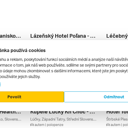
Hotely Palace A Branisko - Krásy Tater ***
Lázeňský Hotel Poľana - Caracalla Sauna ****
Nový Smokovec, Vysoké Tatry, Východní Slovensko, Slovenské Termály, Slovensko
Brusno, Střední Slovensko, Slovenské Termály, Nízké Tatry, Slovensko
autem | polopenze
autem | po
ánka používá cookies
6 330 Kč
6 450 Kč
26. 8. – 29. 8. 2026
20. 8. – 23. 
ahu a reklam, poskytování funkcí sociálních médií a analýze naší návšt
rmace o tom, jak náš web používáte, sdílíme se svými partnery pro sociál
to údaje mohou zkombinovat s dalšími informacemi, které jste jim poskytli
používáte jejich služby.
í
Povolit
Odmítnout
Pro Patria Ensana Health Spa Hotel - Zdraví V Piešťanech
Kúpele Lúčky Kh Choč - Rekreační Pobyt ***
Hotel Tol
Piešťany, Západní Slovensko, Slovenské Termály, Slovensko
Lúčky, Západní Tatry, Střední Slovensko, Slovenské Termály, Slovensko
autem | polopenze
autem | po