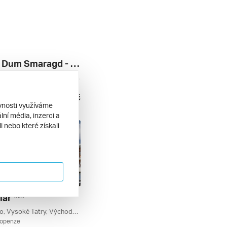
Léčebný Dum Smaragd - Léto S Dudinkou ***
Dudince, Střední Slovensko, Slovenské Termály, Jižní Slovensko, Slovensko
lopenze
6 510 Kč
8. 2026
ěvnosti využíváme
ní média, inzerci a
 nebo které získali
iar ***
Štrbské Pleso, Vysoké Tatry, Východní Slovensko, Slovenské Termály, Slovensko
lopenze