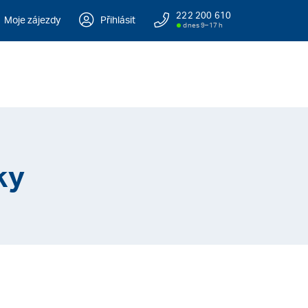
222 200 610
Moje zájezdy
Přihlásit
dnes 9–17 h
ky