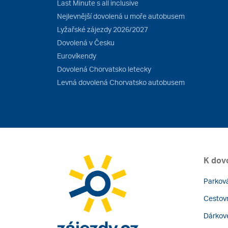
Last Minute s all inclusive
Nejlevnější dovolená u moře autobusem
Lyžařské zájezdy 2026/2027
Dovolená v Česku
Eurovíkendy
Dovolená Chorvatsko letecky
Levná dovolená Chorvatsko autobusem
K dov
Parková
Cestovn
Dárkov