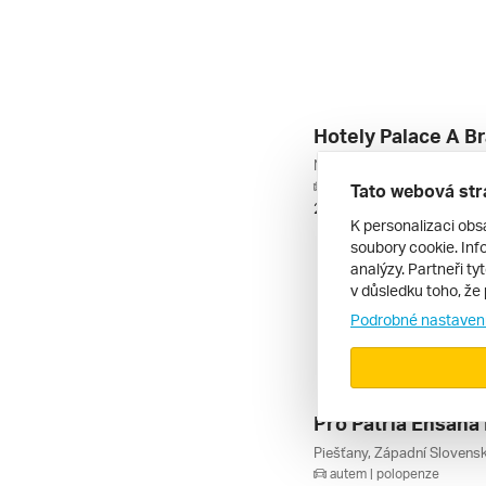
autem | polopenze
Tato webová str
20. 8. – 23. 8. 2026
K personalizaci obs
soubory cookie. Info
analýzy. Partneři ty
v důsledku toho, že 
Podrobné nastaven
autem | polopenze