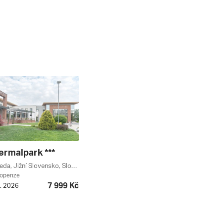
ermalpark ***
Dunajská Streda, Jižní Slovensko, Slovensko
lopenze
7 999 Kč
8. 2026