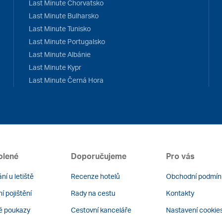
Last Minute Chorvatsko
Last Minute Bulharsko
Last Minute Tunisko
Last Minute Portugalsko
Last Minute Albánie
Last Minute Kypr
Last Minute Černá Hora
olené
Doporučujeme
Pro vás
ní u letiště
Recenze hotelů
Obchodní podmín
í pojištění
Rady na cestu
Kontakty
é poukazy
Cestovní kanceláře
Nastavení cookie