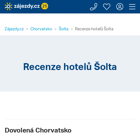
Zavolejte n
Moje záj
Přihl
Z
25
Zájezdy.cz
Chorvatsko
Šolta
Recenze hotelů Šolta
Recenze hotelů Šolta
Dovolená Chorvatsko