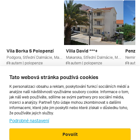
Vila Borka S Polopenzí
Villa David ***+
Podgora, Střední Dalmácie, Makarská Riviéra, Chorvatsko
Makarska, Střední Dalmácie, Makarská Riviéra, Chorvatsko
autem | polopenze
autem | polopenze
autem
22. 8. – 29. 8. 2026
22. 8. – 29. 8. 2026
22. 8. –
11 910 Kč
11 750 Kč
10 100
Tato webová stránka používá cookies
K personalizaci obsahu a reklam, poskytování funkcí sociálních médií a
analýze naší návštěvnosti využíváme soubory cookie. Informace o tom,
Všechny
jak náš web používáte, sdílíme se svými partnery pro sociální média,
inzerci a analýzy. Partneři tyto údaje mohou zkombinovat s dalšími
informacemi, které jste jim poskytli nebo které získali v důsledku toho,
že používáte jejich služby.
Cestopisy
Podrobné nastavení
Povolit