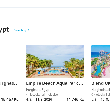
ypt
Všechny
Sun & Sea Hotel Hurghada ***
Empire Beach Aqua Park ***
Hurghada, Egypt
Hurghada Ji
letecky | all inclusive
letecky | al
15 457 Kč
14 746 Kč
4. 9. – 11. 9. 2026
5. 9. – 12. 9