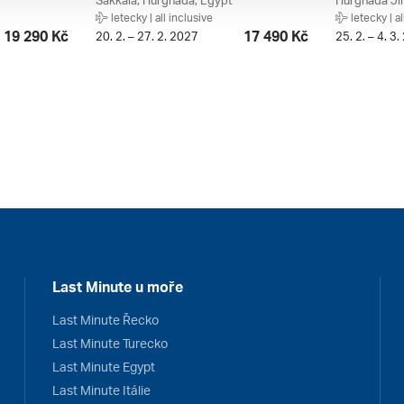
Sakkala, Hurghada, Egypt
Hurghada Ji
letecky | all inclusive
letecky | al
19 290 Kč
17 490 Kč
20. 2. – 27. 2. 2027
25. 2. – 4. 3
Last Minute u moře
Last Minute Řecko
Last Minute Turecko
Last Minute Egypt
Last Minute Itálie