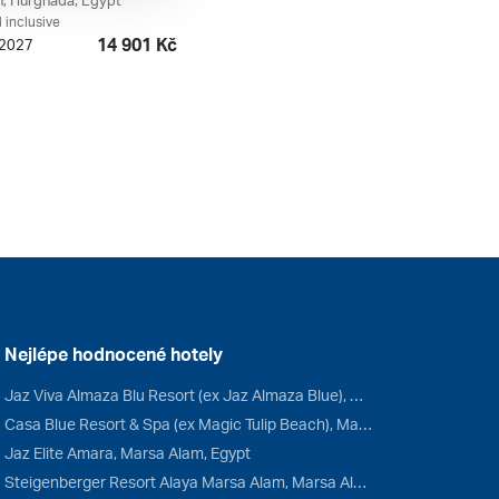
h, Hurghada, Egypt
l inclusive
14 901 Kč
. 2027
Nejlépe hodnocené hotely
Jaz Viva Almaza Blu Resort (ex Jaz Almaza Blue), Marsa Matrouh, Egypt
Casa Blue Resort & Spa (ex Magic Tulip Beach), Marsa Alam, Egypt
Jaz Elite Amara, Marsa Alam, Egypt
Steigenberger Resort Alaya Marsa Alam, Marsa Alam, Egypt