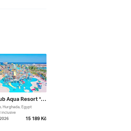
Blend Club Aqua Resort ****
h, Hurghada, Egypt
l inclusive
15 189 Kč
. 2026