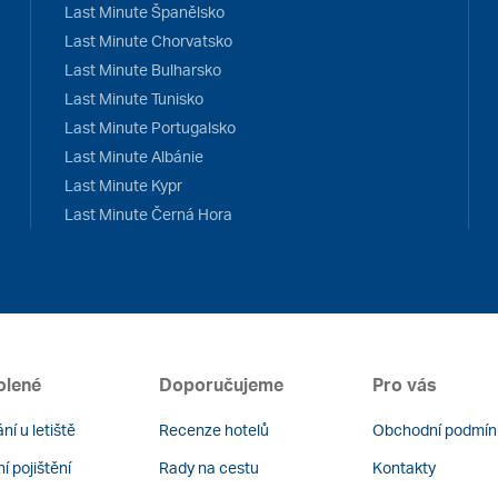
Last Minute Španělsko
Last Minute Chorvatsko
Last Minute Bulharsko
Last Minute Tunisko
Last Minute Portugalsko
Last Minute Albánie
Last Minute Kypr
Last Minute Černá Hora
olené
Doporučujeme
Pro vás
ní u letiště
Recenze hotelů
Obchodní podmín
í pojištění
Rady na cestu
Kontakty