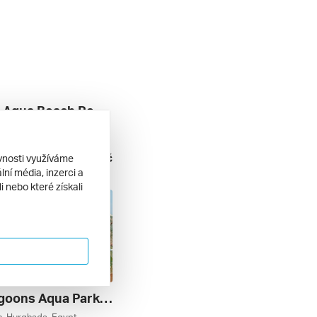
El Karma Aqua Beach Resort ****
ver, Hurghada, Egypt
l inclusive
15 890 Kč
ěvnosti využíváme
. 2026
ní média, inzerci a
 nebo které získali
Royal Lagoons Aqua Park Resort & Spa *****