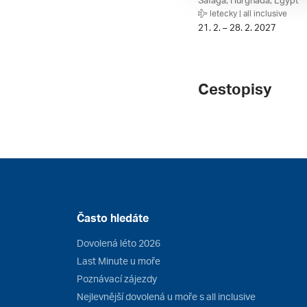
Safaga, Hurghada, Egypt
letecky | all inclusive
21. 2. – 28. 2. 2027
Cestopisy
Často hledáte
Dovolená léto 2026
Last Minute u moře
Poznávací zájezdy
Nejlevnější dovolená u moře s all inclusive