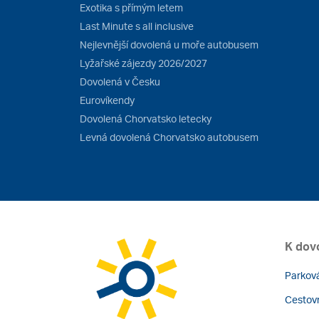
Exotika s přímým letem
Last Minute s all inclusive
Nejlevnější dovolená u moře autobusem
Lyžařské zájezdy 2026/2027
Dovolená v Česku
Eurovíkendy
Dovolená Chorvatsko letecky
Levná dovolená Chorvatsko autobusem
K dov
Parková
Cestovn