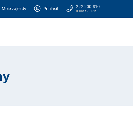
222 200 610
Moje zájezdy
Přihlásit
dnes 9–17 h
ay