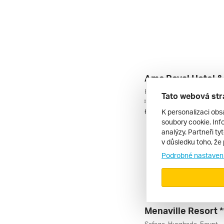
Amc Royal Hotel & 
Hurghada Sever, Hurghada
Tato webová str
letecky | all inclusive
K personalizaci obs
6. 9. – 13. 9. 2026
soubory cookie. Info
analýzy. Partneři ty
v důsledku toho, že 
Podrobné nastaven
Menaville Resort *