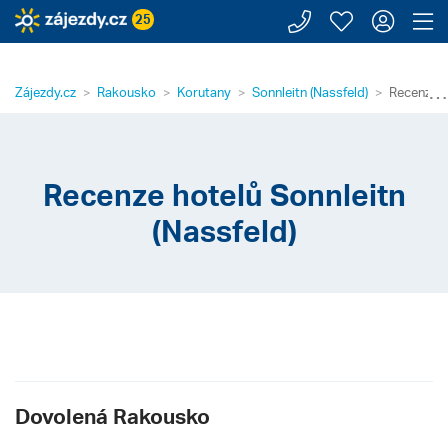
Zavolejte n
Moje záj
Přihl
Z
25
⋯
Zájezdy.cz
Rakousko
Korutany
Sonnleitn (Nassfeld)
Recenze h
Recenze hotelů Sonnleitn
(Nassfeld)
Dovolená Rakousko