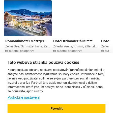
Romantikhotel Metzgerwirt ****
Hotel Krimmlerfälle ****
Hotel 
Zeller See, Schmittenhöhe, Zell Am See, Salcbursko, Rakouská Jezera, Kaprun / Zell Am See, Rakousko
Zillertal Arena, Krimml, Zillertal, Salcbursko, Oberpinzgau, Rakousko
autem | polopenze
autem | polopenze
autem
6. 3. – 9. 3. 2027
10. 3. – 13. 3. 2027
9. 3. – 
8 757 Kč
8 040 Kč
6 045 
Tato webová stránka používá cookies
K personalizaci obsahu a reklam, poskytování funkcí sociálních médií a
analýze naší návštěvnosti využíváme soubory cookie. Informace o tom,
Všechny
jak náš web používáte, sdílíme se svými partnery pro sociální média,
inzerci a analýzy. Partneři tyto údaje mohou zkombinovat s dalšími
informacemi, které jste jim poskytli nebo které získali v důsledku toho,
že používáte jejich služby.
Cestopisy
Podrobné nastavení
Povolit