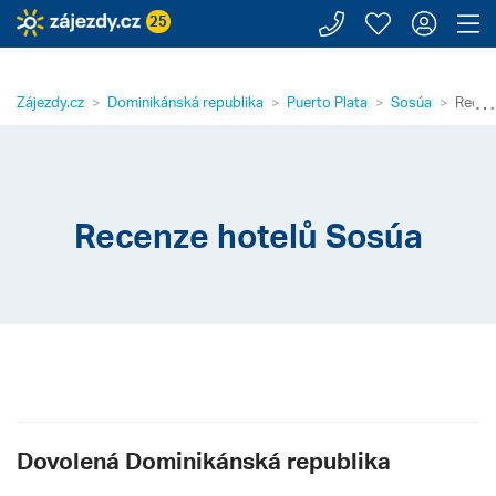
Zavolejte n
Moje záj
Přihl
Z
25
⋯
Zájezdy.cz
Dominikánská republika
Puerto Plata
Sosúa
Recen
Recenze hotelů Sosúa
Dovolená Dominikánská republika