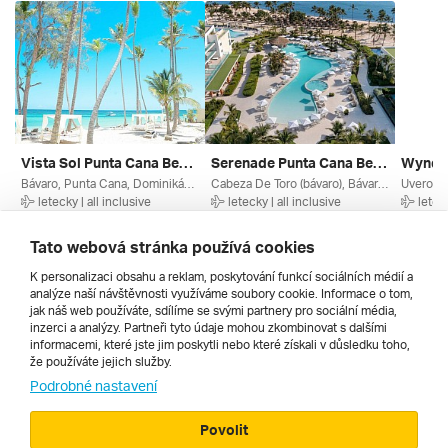
Vista Sol Punta Cana Beach Resort & Spa ****
Serenade Punta Cana Beach & Spa *****
Bávaro, Punta Cana, Dominikánská Republika
Cabeza De Toro (bávaro), Bávaro, Punta Cana, Dominikánská Republika
letecky | all inclusive
letecky | all inclusive
leteck
22. 1. – 30. 1. 2027
10. 11. – 18. 11. 2026
6. 11. –
47 690 Kč
46 940 Kč
47 590
Tato webová stránka používá cookies
K personalizaci obsahu a reklam, poskytování funkcí sociálních médií a
analýze naší návštěvnosti využíváme soubory cookie. Informace o tom,
Všechny
jak náš web používáte, sdílíme se svými partnery pro sociální média,
inzerci a analýzy. Partneři tyto údaje mohou zkombinovat s dalšími
informacemi, které jste jim poskytli nebo které získali v důsledku toho,
že používáte jejich služby.
Cestopisy
Podrobné nastavení
Povolit