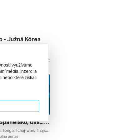
 - Južná Kórea
Tokio, Kjóto, Honšú, Hakone, Soul, Jižní Korea, Japonsko
nídaně
100 365 Kč
. 10. 2026
ěvnosti využíváme
ní média, inzerci a
 nebo které získali
Francie, Španělsko, Usa... Z Marseille Na Lodi Costa Deliziosa ***
Vietnam, Usa, Tonga, Tchaj-wan, Thajsko, Španělsko, Srí Lanka, Singapur, Samoa, Portugalsko, Papua-nová Guinea, Panama, Nový Zéland, Namibie, Mexiko, Mauricius, Maledivy, Malajsie, Kostarika, Kapverdy, Jižní Korea, Jihoafrická Republika, Japonsko, Guatemala, Francie, Fidži, Čína, Bahamy, Austrálie
 plná penze