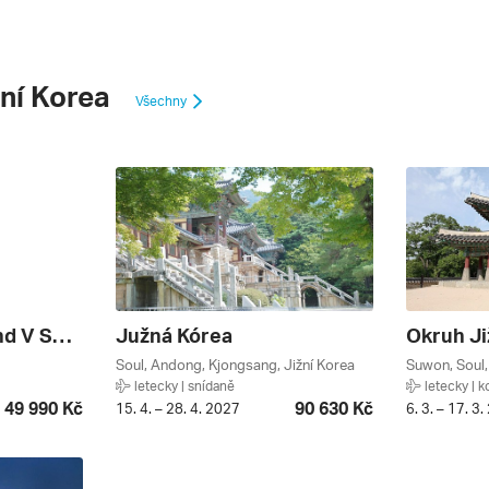
ní Korea
Všechny
Prodloužený Víkend V Soulu
Južná Kórea
Okruh Ji
Soul, Andong, Kjongsang, Jižní Korea
Suwon, Soul,
letecky | snídaně
letecky | 
49 990 Kč
90 630 Kč
15. 4. – 28. 4. 2027
6. 3. – 17. 3