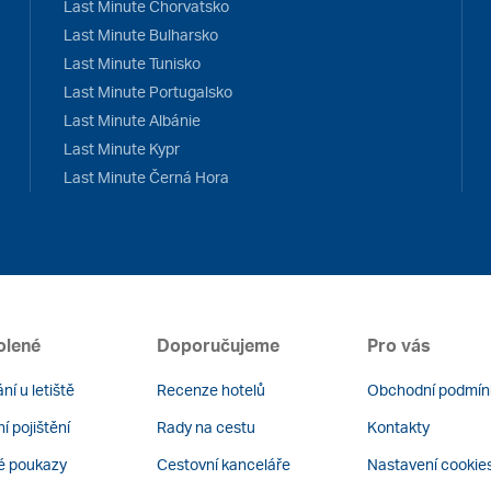
Last Minute Chorvatsko
Last Minute Bulharsko
Last Minute Tunisko
Last Minute Portugalsko
Last Minute Albánie
Last Minute Kypr
Last Minute Černá Hora
olené
Doporučujeme
Pro vás
ní u letiště
Recenze hotelů
Obchodní podmín
í pojištění
Rady na cestu
Kontakty
é poukazy
Cestovní kanceláře
Nastavení cookie