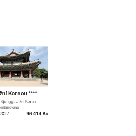
žní Koreou ****
 Kjonggi, Jižní Korea
kombinovaná
96 414 Kč
. 2027