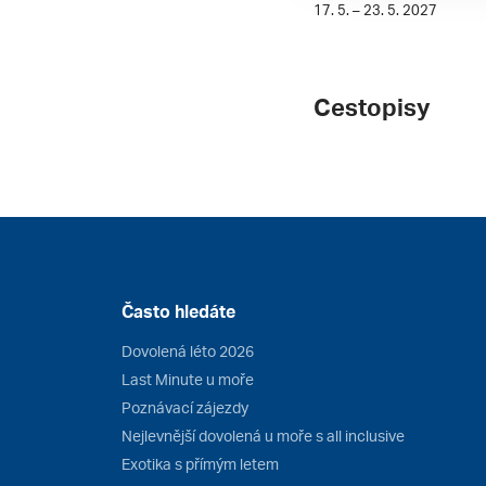
17. 5. – 23. 5. 2027
Cestopisy
Často hledáte
Dovolená léto 2026
Last Minute u moře
Poznávací zájezdy
Nejlevnější dovolená u moře s all inclusive
Exotika s přímým letem