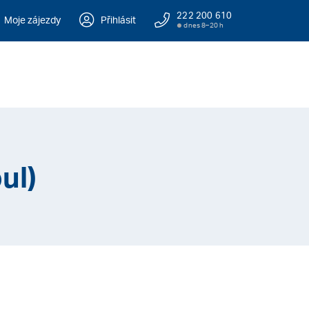
222 200 610
Moje zájezdy
Přihlásit
dnes 8–20 h
ul)