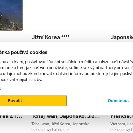
Jižní Korea ****
Japonsko
Dle Programu, Soul, Jižní Korea
letecky | snídaně
letecky | s
ánka používá cookies
39 889 Kč
99 990 Kč
12. 5. – 25. 5. 2027
14. 10. – 26
ahu a reklam, poskytování funkcí sociálních médií a analýze naší návšt
rmace o tom, jak náš web používáte, sdílíme se svými partnery pro sociál
to údaje mohou zkombinovat s dalšími informacemi, které jste jim poskytli
používáte jejich služby.
í
Povolit
Odmítnout
Japonsko, Jižní Korea Z Tokia Na Lodi Msc Bellissima, Plavba S Bonusem ****
Tchaj-wan, Japonsko, Jižní Korea Z Keelungu
Tchaj-wan, Jižní Korea, Japonsko
bez dopravy | plná penze
bez dopravy |