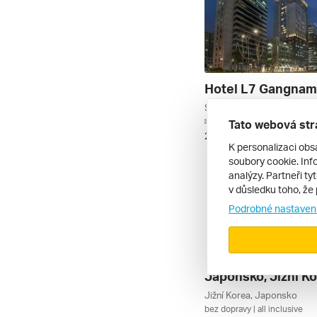
Hotel L7 Gangnam
Soul, Jižní Korea
letecky | bez stravy
Tato webová str
21. 9. – 30. 9. 2026
K personalizaci obs
soubory cookie. Info
analýzy. Partneři ty
v důsledku toho, že 
Podrobné nastaven
Jižní Korea, Japonsko
bez dopravy | all inclusive