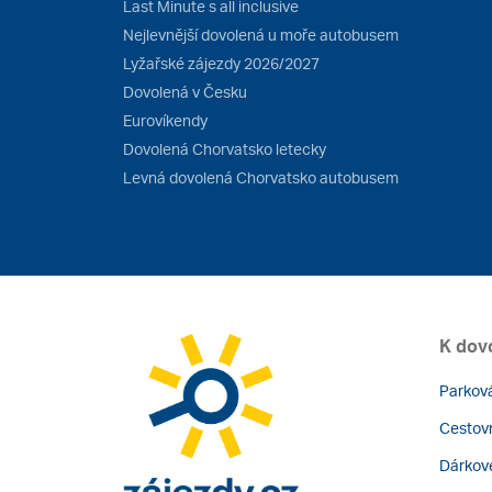
Last Minute s all inclusive
Nejlevnější dovolená u moře autobusem
Lyžařské zájezdy 2026/2027
Dovolená v Česku
Eurovíkendy
Dovolená Chorvatsko letecky
Levná dovolená Chorvatsko autobusem
K dov
Parková
Cestovn
Dárkov