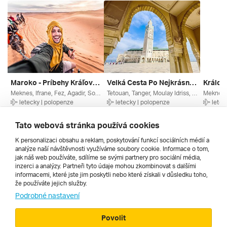
Maroko - Príbehy Kráľov A Berberov
Velká Cesta Po Nejkrásnějších Místech Maroka
Meknes, Ifrane, Fez, Agadir, Souss Massa, Rabat, Casablanca, Maroko
Tetouan, Tanger, Moulay Idriss, Ifrane, Tanger Tetouan, Rabat, Casablanca, Maroko
letecky | polopenze
letecky | polopenze
letec
10. 11. – 17. 11. 2026
15. 11. – 25. 11. 2026
9. 9. – 
26 771 Kč
27 990 Kč
24 490
Tato webová stránka používá cookies
K personalizaci obsahu a reklam, poskytování funkcí sociálních médií a
analýze naší návštěvnosti využíváme soubory cookie. Informace o tom,
Všechny
jak náš web používáte, sdílíme se svými partnery pro sociální média,
inzerci a analýzy. Partneři tyto údaje mohou zkombinovat s dalšími
informacemi, které jste jim poskytli nebo které získali v důsledku toho,
že používáte jejich služby.
Cestopisy
Podrobné nastavení
Povolit