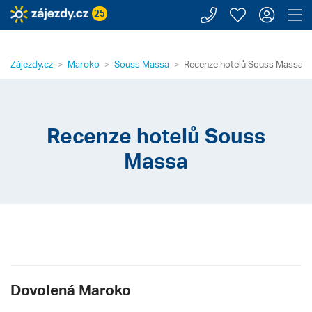
Zavolejte n
Moje záj
Přihl
Z
25
Zájezdy.cz
Maroko
Souss Massa
Recenze hotelů Souss Massa
Recenze hotelů Souss
Massa
Dovolená Maroko