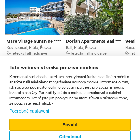
Mare Village Sunshine ****
Dorian Apartments Bali ***
Semira
Koutsounari, Kréta, Řecko
Bali, Kréta, Řecko
letecky | all inclusive
letecky | all inclusive
leteck
19. 8. – 26. 8. 2026
6. 9. – 13. 9. 2026
10. 9. –
21 990 Kč
19 932 Kč
19 390
Tato webová stránka používá cookies
K personalizaci obsahu a reklam, poskytování funkcí sociálních médií a
analýze naší návštěvnosti využíváme soubory cookie. Informace o tom,
Všechny
jak náš web používáte, sdílíme se svými partnery pro sociální média,
inzerci a analýzy. Partneři tyto údaje mohou zkombinovat s dalšími
informacemi, které jste jim poskytli nebo které získali v důsledku toho,
že používáte jejich služby.
Cestopisy
Podrobné nastavení
Povolit
Odmítnout
© 2000 - 2026, Zájezdy.cz