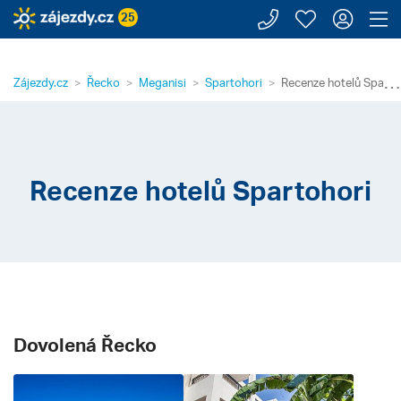
Zavolejte n
Moje záj
Přihl
Z
25
⋯
Zájezdy.cz
Řecko
Meganisi
Spartohori
Recenze hotelů Sparto
Recenze hotelů Spartohori
Dovolená Řecko