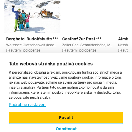
Berghotel Rudolfshutte ***
Gasthof Zur Post ***
Almhot
Weisssee Gletscherwelt (ledovec), Enzingerboden, Salcbursko, Rakouské Ledovce, Oberpinzgau, Rakousko
Zeller See, Schmittenhöhe, Maishofen, Zell Am See, Salcbursko, Saalbach / Leogang, Rakouská Jezera, Kaprun / Zell Am See, Rakousko
Nassfeld
autem | polopenze
autem | polopenze
autem
10. 3. – 13. 3. 2027
20. 8. – 23. 8. 2026
6. 3. – 
9 210 Kč
6 570 Kč
9 301 
Tato webová stránka používá cookies
K personalizaci obsahu a reklam, poskytování funkcí sociálních médií a
analýze naší návštěvnosti využíváme soubory cookie. Informace o tom,
Všechny
jak náš web používáte, sdílíme se svými partnery pro sociální média,
inzerci a analýzy. Partneři tyto údaje mohou zkombinovat s dalšími
informacemi, které jste jim poskytli nebo které získali v důsledku toho,
že používáte jejich služby.
Cestopisy
Podrobné nastavení
Povolit
Odmítnout
© 2000 - 2026, Zájezdy.cz