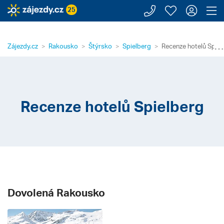
Zavolejte n
Moje záj
Přihl
Z
25
⋯
Zájezdy.cz
Rakousko
Štýrsko
Spielberg
Recenze hotelů Spiel
Recenze hotelů Spielberg
Dovolená Rakousko