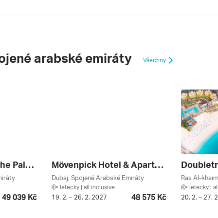
ojené arabské emiráty
Všechny
C Central Resort The Palm *****
Mövenpick Hotel & Apartments Bur Dubai *****
iráty
Dubaj, Spojené Arabské Emiráty
letecky | all inclusive
letecky | al
49 039 Kč
48 575 Kč
19. 2. – 26. 2. 2027
20. 2. – 27. 