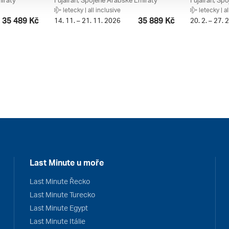
iráty
Fujairah, Spojené Arabské Emiráty
Fujairah, Sp
letecky | all inclusive
letecky | al
35 489 Kč
35 889 Kč
14. 11. – 21. 11. 2026
20. 2. – 27. 
Last Minute u moře
Last Minute Řecko
Last Minute Turecko
Last Minute Egypt
Last Minute Itálie