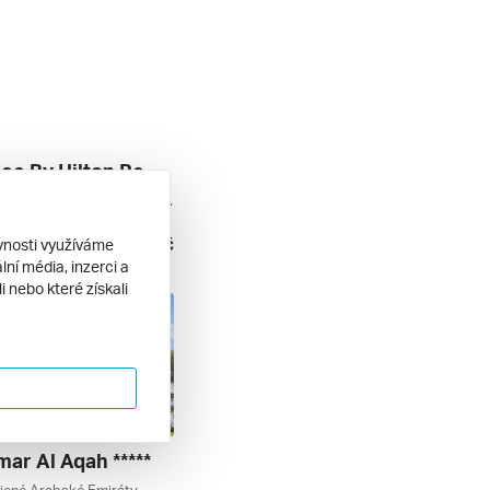
Doubletree By Hilton Resort & Spa Marjan Island *****
Ras Al-khaimah, Spojené Arabské Emiráty
l inclusive
34 790 Kč
ěvnosti využíváme
2. 2027
ní média, inzerci a
 nebo které získali
mar Al Aqah *****