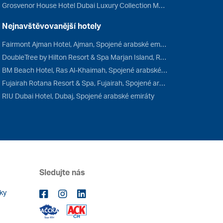
Grosvenor House Hotel Dubai Luxury Collection Marriott, Dubaj, Spojené arabské emiráty
Nejnavštěvovanější hotely
Fairmont Ajman Hotel, Ajman, Spojené arabské emiráty
DoubleTree by Hilton Resort & Spa Marjan Island, Ras Al-Khaimah, Spojené arabské emiráty
BM Beach Hotel, Ras Al-Khaimah, Spojené arabské emiráty
Fujairah Rotana Resort & Spa, Fujairah, Spojené arabské emiráty
RIU Dubai Hotel, Dubaj, Spojené arabské emiráty
Sledujte nás
ky