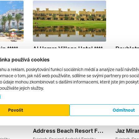
n *****
Al Hamra Village Hotel ****
Umm Al-quwain, Spojené Arabské Emiráty
Ras Al-khaimah, Spojené Arabské Emiráty
ánka používá cookies
letecky | all inclusive
letecky | al
31 430 Kč
30 540 Kč
ahu a reklam, poskytování funkcí sociálních médií a analýze naší návšt
21. 2. – 28. 2. 2027
20. 2. – 27. 
rmace o tom, jak náš web používáte, sdílíme se svými partnery pro sociál
to údaje mohou zkombinovat s dalšími informacemi, které jste jim poskytli
používáte jejich služby.
í
Povolit
Odmítnout
Address Beach Resort Fujairah *****
Jaz Mira