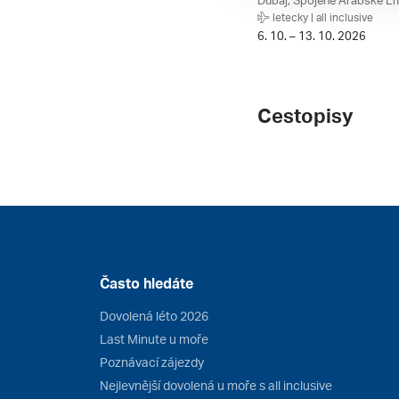
Dubaj, Spojené Arabské Em
letecky | all inclusive
6. 10. – 13. 10. 2026
Cestopisy
Často hledáte
Dovolená léto 2026
Last Minute u moře
Poznávací zájezdy
Nejlevnější dovolená u moře s all inclusive