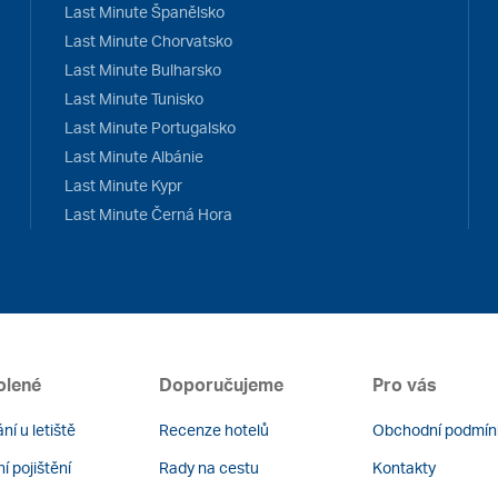
Last Minute Španělsko
Last Minute Chorvatsko
Last Minute Bulharsko
Last Minute Tunisko
Last Minute Portugalsko
Last Minute Albánie
Last Minute Kypr
Last Minute Černá Hora
olené
Doporučujeme
Pro vás
ní u letiště
Recenze hotelů
Obchodní podmín
í pojištění
Rady na cestu
Kontakty