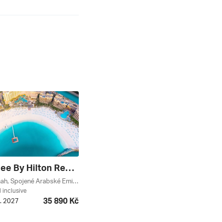
Doubletree By Hilton Resort & Spa Marjan Island *****
Ras Al-khaimah, Spojené Arabské Emiráty
l inclusive
35 890 Kč
2. 2027