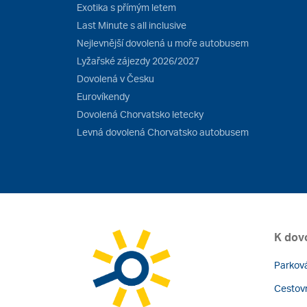
Exotika s přímým letem
Last Minute s all inclusive
Nejlevnější dovolená u moře autobusem
Lyžařské zájezdy 2026/2027
Dovolená v Česku
Eurovíkendy
Dovolená Chorvatsko letecky
Levná dovolená Chorvatsko autobusem
K dov
Parková
Cestovn