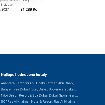
ojené Arabské Emiráty
l inclusive
31 289 Kč
2. 2027
Nejlépe hodnocené hotely
Anantara Santorini Abu Dhabi Retreat, Abu Dhabi, Spojené arabské emiráty
Banyan Tree Dubai Hotel, Dubaj, Spojené arabské emiráty
Nikki Beach Resort & Spa Dubai, Dubaj, Spojené arabské emiráty
SO/ Ras Al Khaimah Hotel & Resort, Ras Al-Khaimah, Spojené arabské emiráty