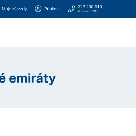
222 200 610
Moje zájezdy
Přihlásit
dnes 8–20 h
é emiráty