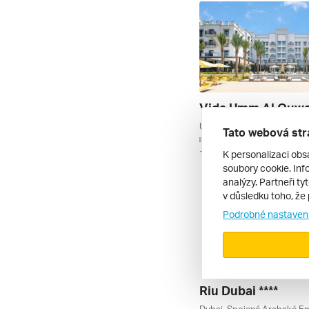
Vida Umm Al Quwai
Tato webová str
letecky | all inclusive
K personalizaci obs
14. 11. – 21. 11. 2026
soubory cookie. Info
analýzy. Partneři ty
v důsledku toho, že 
Podrobné nastaven
Riu Dubai ****