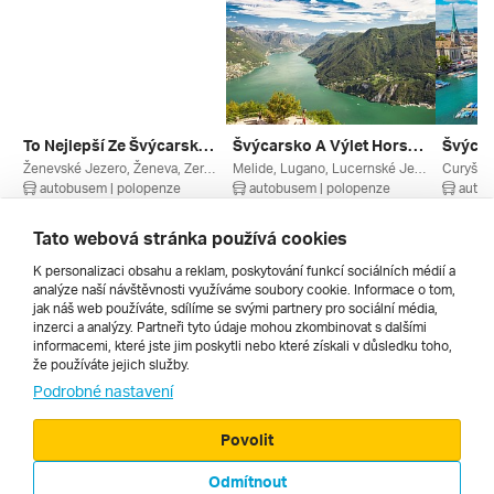
To Nejlepší Ze Švýcarska ***
Švýcarsko A Výlet Horským Expresem
Ženevské Jezero, Ženeva, Zermatt, Thunské Jezero, Täsch, Montreux, Lucernské Jezero, Leysin, Lauterbrunnen, Lausanne, Klein Matterhorn (ledovec), Interlaken, Gruyéres, Grindelwald, Curyšské Jezero, Brienzské Jezero, Wallis, Vaud, Švýcarské Ledovce, Švýcarská Jezera, Luzern, Leysin / Les Mosses, Jungfrau Region, Fribourg, Curych, Berner Oberland, Bern, Basilej, Švýcarsko
Melide, Lugano, Lucernské Jezero, Lago Di Lugano, Einsiedeln, Curyšské Jezero, Bellinzona, Uri, Ticino, Švýcarská Jezera, Schwyz, Luzern, Andermatt, Švýcarsko
autobusem | polopenze
autobusem | polopenze
autob
12. 9. – 18. 9. 2026
11. 9. – 15. 9. 2026
8. 9. – 
14 290 Kč
9 190 Kč
11 990
Tato webová stránka používá cookies
K personalizaci obsahu a reklam, poskytování funkcí sociálních médií a
analýze naší návštěvnosti využíváme soubory cookie. Informace o tom,
Všechny
jak náš web používáte, sdílíme se svými partnery pro sociální média,
inzerci a analýzy. Partneři tyto údaje mohou zkombinovat s dalšími
informacemi, které jste jim poskytli nebo které získali v důsledku toho,
že používáte jejich služby.
Cestopisy
Podrobné nastavení
Povolit
Odmítnout
© 2000 - 2026, Zájezdy.cz