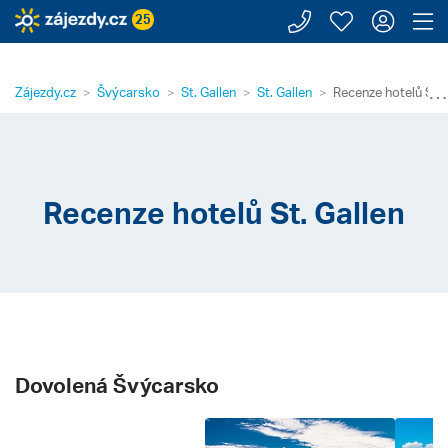
Zavolejte n
Moje záj
Přihl
Z
25
⋯
Zájezdy.cz
Švýcarsko
St. Gallen
St. Gallen
Recenze hotelů St. 
Recenze hotelů St. Gallen
Dovolená Švýcarsko