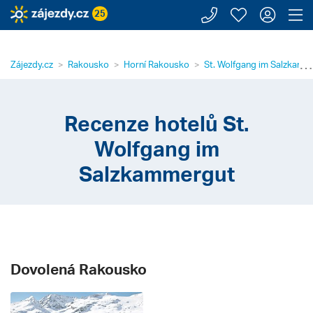
Zavolejte n
Moje záj
Přihl
Z
25
⋯
Zájezdy.cz
Rakousko
Horní Rakousko
St. Wolfgang im Salzkamm
Recenze hotelů St.
Wolfgang im
Salzkammergut
Dovolená Rakousko