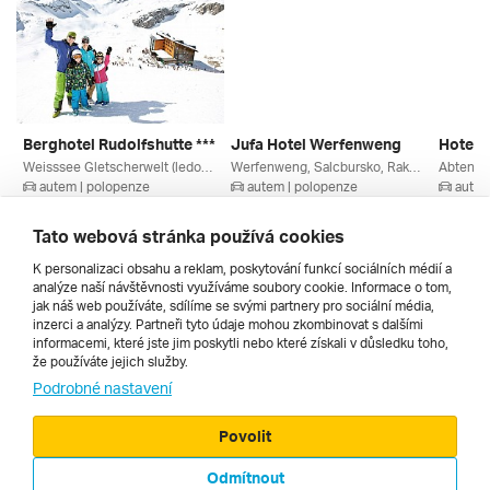
Berghotel Rudolfshutte ***
Jufa Hotel Werfenweng
Hotel G
Weisssee Gletscherwelt (ledovec), Enzingerboden, Salcbursko, Rakouské Ledovce, Oberpinzgau, Rakousko
Werfenweng, Salcbursko, Rakousko
autem | polopenze
autem | polopenze
autem
10. 3. – 13. 3. 2027
5. 3. – 8. 3. 2027
5. 3. – 
9 210 Kč
8 820 Kč
8 636 
Tato webová stránka používá cookies
K personalizaci obsahu a reklam, poskytování funkcí sociálních médií a
analýze naší návštěvnosti využíváme soubory cookie. Informace o tom,
Všechny
jak náš web používáte, sdílíme se svými partnery pro sociální média,
inzerci a analýzy. Partneři tyto údaje mohou zkombinovat s dalšími
informacemi, které jste jim poskytli nebo které získali v důsledku toho,
že používáte jejich služby.
Cestopisy
Podrobné nastavení
Povolit
Odmítnout
© 2000 - 2026, Zájezdy.cz