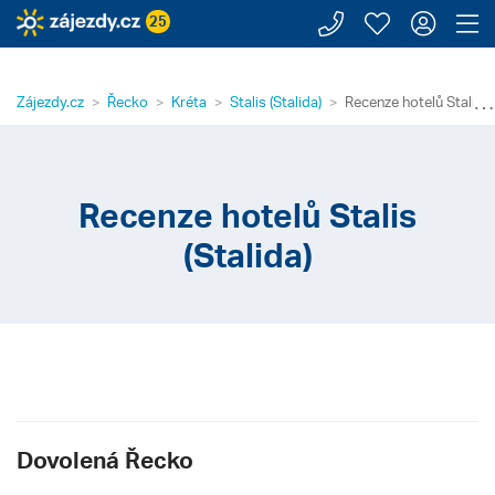
Zavolejte n
Moje záj
Přihl
Z
25
⋯
Zájezdy.cz
Řecko
Kréta
Stalis (Stalida)
Recenze hotelů Stalis (S
Recenze hotelů Stalis
(Stalida)
Dovolená Řecko