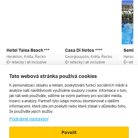
Hotel Talea Beach ***
Casa Di Notos ****
Semira
Heraklion, Kréta, Řecko
Georgioupolis, Kréta, Řecko
Hersonis
letecky | all inclusive
letecky | all inclusive
leteck
19. 8. – 26. 8. 2026
12. 9. – 19. 9. 2027
10. 9. –
17 990 Kč
19 680 Kč
19 390
Tato webová stránka používá cookies
K personalizaci obsahu a reklam, poskytování funkcí sociálních médií a
analýze naší návštěvnosti využíváme soubory cookie. Informace o tom,
Všechny
jak náš web používáte, sdílíme se svými partnery pro sociální média,
inzerci a analýzy. Partneři tyto údaje mohou zkombinovat s dalšími
informacemi, které jste jim poskytli nebo které získali v důsledku toho,
že používáte jejich služby.
Cestopisy
Podrobné nastavení
Povolit