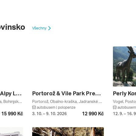
ovinsko
Všechny
Slovinsko - Julské Alpy Lux ****
Portorož & Vile Park Premium Relax V Mořských Lázních Termaris ***
Soča, Lublaň, Kranjska Gora, Bohinjské Jezero, Osrednja Slovenija, Julské Alpy, Goriško, Gorenjsko, Slovinsko
Portorož, Obalno-kraška, Jadranské Pobřeží, Slovinsko
autobusem | polopenze
autobusem 
15 990 Kč
12 990 Kč
3. 10. – 9. 10. 2026
12. 9. – 16. 