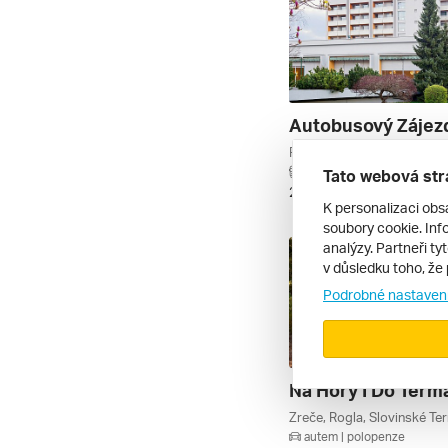
autobusem | polopenze
Tato webová str
28. 10. – 31. 10. 2026
K personalizaci obs
soubory cookie. Info
analýzy. Partneři ty
v důsledku toho, že 
Podrobné nastaven
Na Hory I Do Termá
autem | polopenze