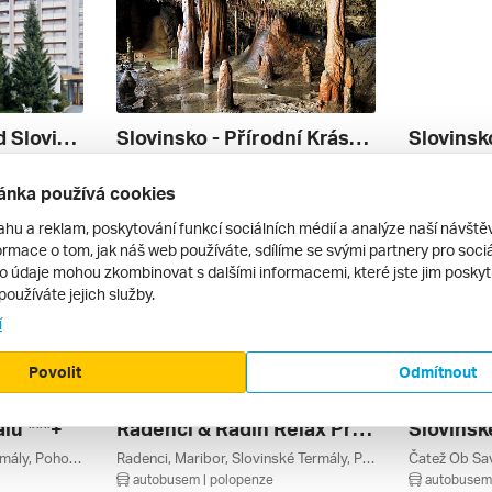
Autobusový Zájezd Slovinsko Radenci
Slovinsko - Přírodní Krásy, Památky A Koupání V Lázních ***
Radenci, Slovinské Termály, Pomurje, Slovinsko
Portorož, Piran, Lublaň, Koper, Bledské Jezero, Bled, Osrednja Slovenija, Obalno-kraška, Julské Alpy, Jadranské Pobřeží, Gorenjsko, Slovinsko
autobusem | polopenze
autobusem 
ánka používá cookies
9 090 Kč
15 680 Kč
9. 10. – 16. 10. 2026
28. 10. – 1. 
ahu a reklam, poskytování funkcí sociálních médií a analýze naší návšt
rmace o tom, jak náš web používáte, sdílíme se svými partnery pro sociál
to údaje mohou zkombinovat s dalšími informacemi, které jste jim poskytli
používáte jejich služby.
í
Povolit
Odmítnout
lů ***+
Radenci & Radin Relax Pro Vaše Srdce ****
Zreče, Rogla, Slovinské Termály, Pohorje, Podravje, Slovinsko
Radenci, Maribor, Slovinské Termály, Pomurje, Pohorje, Podravje, Slovinsko
autobusem | polopenze
autobusem 