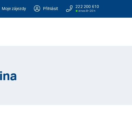
222 200 610
Moje zájezdy
Přihlásit
dnes 8–20 h
ina