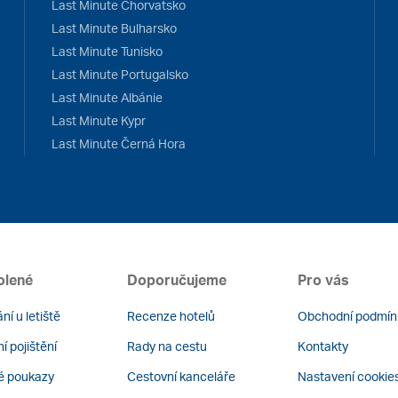
Last Minute Chorvatsko
Last Minute Bulharsko
Last Minute Tunisko
Last Minute Portugalsko
Last Minute Albánie
Last Minute Kypr
Last Minute Černá Hora
olené
Doporučujeme
Pro vás
ní u letiště
Recenze hotelů
Obchodní podmín
í pojištění
Rady na cestu
Kontakty
é poukazy
Cestovní kanceláře
Nastavení cookie