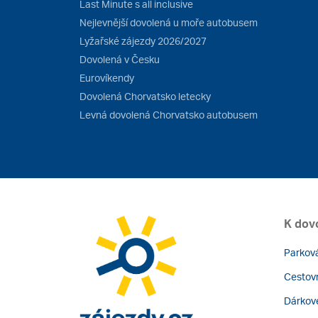
Last Minute s all inclusive
Nejlevnější dovolená u moře autobusem
Lyžařské zájezdy 2026/2027
Dovolená v Česku
Eurovíkendy
Dovolená Chorvatsko letecky
Levná dovolená Chorvatsko autobusem
K dov
Parková
Cestovn
Dárkov