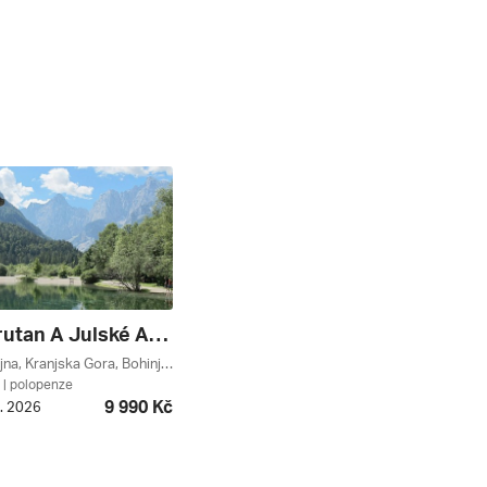
Perly Korutan A Julské Alpy Lux ****
Vogel, Postojna, Kranjska Gora, Bohinjské Jezero, Bledské Jezero, Bled, Notranjsko, Julské Alpy, Gorenjsko, Slovinsko
| polopenze
9 990 Kč
9. 2026