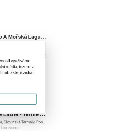
Slovinsko A Mořská Laguna & Vile Park Premium Portorož ***
Postojna, Portorož, Piran, Lublaň, Lipica, Izola, Bledské Jezero, Bled, Osrednja Slovenija, Obalno-kraška, Notranjsko, Julské Alpy, Jadranské Pobřeží, Gorenjsko, Slovinsko
| polopenze
10 990 Kč
11. 2026
ěvnosti využíváme
ní média, inzerci a
 nebo které získali
Slovinské Lázně - Terme Čatež ***
Čatež Ob Savi, Slovinské Termály, Posavje, Slovinsko
| polopenze