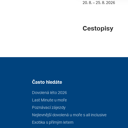
20. 8. – 25. 8. 2026
Cestopisy
Často hledáte
Dovolená léto 2026
Last Minute u moře
Poznávací zájezdy
Nejlevnější dovolená u moře s all inclusive
Exotika s přímým letem