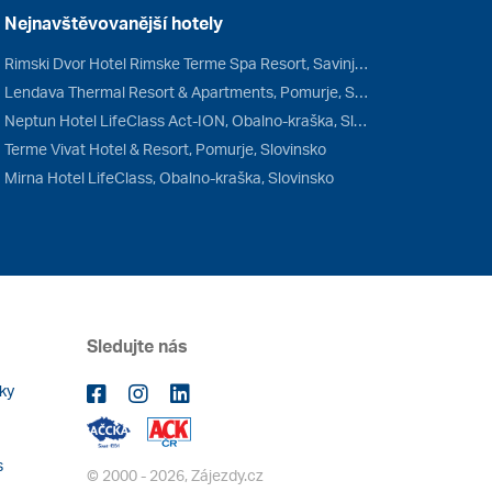
Nejnavštěvovanější hotely
Rimski Dvor Hotel Rimske Terme Spa Resort, Savinjsko, Slovinsko
Lendava Thermal Resort & Apartments, Pomurje, Slovinsko
Neptun Hotel LifeClass Act-ION, Obalno-kraška, Slovinsko
Terme Vivat Hotel & Resort, Pomurje, Slovinsko
Mirna Hotel LifeClass, Obalno-kraška, Slovinsko
Sledujte nás
ky
s
© 2000 - 2026, Zájezdy.cz