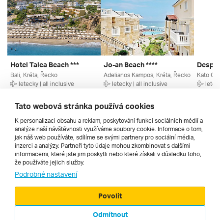
Hotel Talea Beach ***
Jo-an Beach ****
Despo 
Bali, Kréta, Řecko
Adelianos Kampos, Kréta, Řecko
letecky | all inclusive
letecky | all inclusive
leteck
19. 8. – 26. 8. 2026
30. 8. – 6. 9. 2026
16. 9. –
17 990 Kč
19 990 Kč
17 086
Tato webová stránka používá cookies
K personalizaci obsahu a reklam, poskytování funkcí sociálních médií a
analýze naší návštěvnosti využíváme soubory cookie. Informace o tom,
Všechny
jak náš web používáte, sdílíme se svými partnery pro sociální média,
inzerci a analýzy. Partneři tyto údaje mohou zkombinovat s dalšími
informacemi, které jste jim poskytli nebo které získali v důsledku toho,
že používáte jejich služby.
Cestopisy
Podrobné nastavení
Povolit
Odmítnout
© 2000 - 2026, Zájezdy.cz