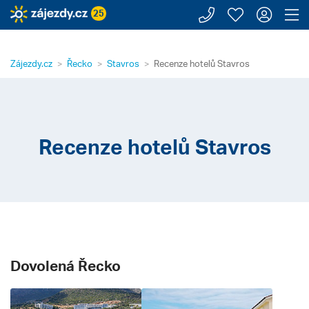
Zavolejte n
Moje záj
Přihl
Z
25
Zájezdy.cz
Řecko
Stavros
Recenze hotelů Stavros
Recenze hotelů Stavros
Dovolená Řecko