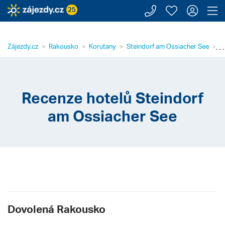
Zavolejte n
Moje záj
Přihl
Z
25
⋯
Zájezdy.cz
Rakousko
Korutany
Steindorf am Ossiacher See
R
Recenze hotelů Steindorf
am Ossiacher See
Dovolená Rakousko