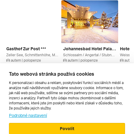
Gasthof Zur Post ***
Johannesbad Hotel Palace ****
Zeller See, Schmittenhöhe, Maishofen, Zell Am See, Salcbursko, Saalbach / Leogang, Rakouská Jezera, Kaprun / Zell Am See, Rakousko
Schlossalm / Angertal / Stubnerkogel, Graukogel, Bad Hofgastein, Ski Amadé, Salcbursko, Rakouské Termály, Gasteinertal / Grossarltal, Rakousko
autem | polopenze
autem | polopenze
autem
20. 8. – 23. 8. 2026
11. 3. – 14. 3. 2027
7. 2. – 
6 570 Kč
9 950 Kč
8 493 
Tato webová stránka používá cookies
K personalizaci obsahu a reklam, poskytování funkcí sociálních médií a
analýze naší návštěvnosti využíváme soubory cookie. Informace o tom,
Všechny
jak náš web používáte, sdílíme se svými partnery pro sociální média,
inzerci a analýzy. Partneři tyto údaje mohou zkombinovat s dalšími
informacemi, které jste jim poskytli nebo které získali v důsledku toho,
že používáte jejich služby.
Cestopisy
Podrobné nastavení
Povolit