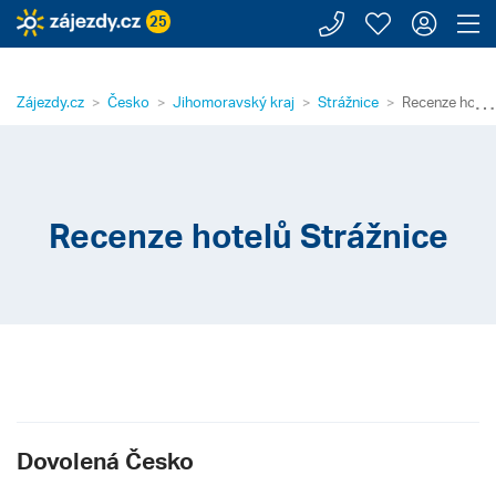
Zavolejte n
Moje záj
Přihl
Z
25
⋯
Zájezdy.cz
Česko
Jihomoravský kraj
Strážnice
Recenze hotel
Recenze hotelů Strážnice
Dovolená Česko