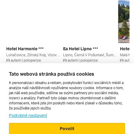
Hotel Harmonie ***
Ea Hotel Lipno ***
Luhačovice, Zlínský Kraj, Vizovické Vrchy, Bílé Karpaty, Česko
Lipno, Černá V Pošumaví, Šumava, Povltaví, Jihočeský Kraj, České Přehrady, Česko
autem | polopenze
autem | polopenze
autem
13. 8. – 16. 8. 2026
13. 8. – 16. 8. 2026
13. 8. –
4 710 Kč
5 085 Kč
5 607 
Tato webová stránka používá cookies
K personalizaci obsahu a reklam, poskytování funkcí sociálních médií a
analýze naší návštěvnosti využíváme soubory cookie. Informace o tom,
Všechny
jak náš web používáte, sdílíme se svými partnery pro sociální média,
inzerci a analýzy. Partneři tyto údaje mohou zkombinovat s dalšími
informacemi, které jste jim poskytli nebo které získali v důsledku toho,
že používáte jejich služby.
Cestopisy
Podrobné nastavení
Povolit