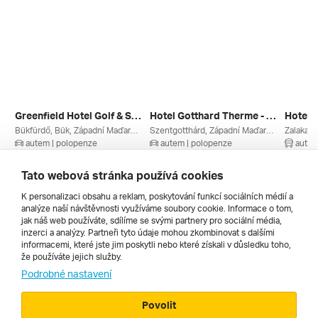
Greenfield Hotel Golf & Spa - Zvýhodněný Včasný Pobyt 60 Dní Předem ****
Hotel Gotthard Therme - Rekreační Pobyt - Szentgotthárd ****
Hotel P
Bükfürdő, Bük, Západní Maďarsko, Maďarské Termály, Maďarsko
Szentgotthárd, Západní Maďarsko, Maďarské Termály, Maďarsko
autem | polopenze
autem | polopenze
autobu
22. 10. – 25. 10. 2026
28. 10. – 31. 10. 2026
18. 10.
6 330 Kč
6 940 Kč
12 490
Tato webová stránka používá cookies
K personalizaci obsahu a reklam, poskytování funkcí sociálních médií a
analýze naší návštěvnosti využíváme soubory cookie. Informace o tom,
Všechny
jak náš web používáte, sdílíme se svými partnery pro sociální média,
inzerci a analýzy. Partneři tyto údaje mohou zkombinovat s dalšími
informacemi, které jste jim poskytli nebo které získali v důsledku toho,
že používáte jejich služby.
Cestopisy
Podrobné nastavení
Povolit