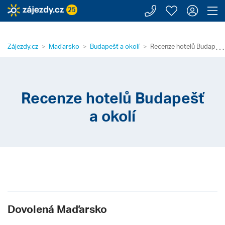
Zavolejte n
Moje záj
Přihl
Z
25
⋯
Zájezdy.cz
Maďarsko
Budapešť a okolí
Recenze hotelů Budapešť 
Recenze hotelů Budapešť
a okolí
Dovolená Maďarsko