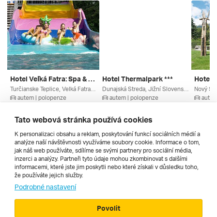
Hotel Veľká Fatra: Spa & Aquapark Pobyt Od Min. 2 Nocí ****
Hotel Thermalpark ***
Turčianske Teplice, Velká Fatra, Střední Slovensko, Slovenské Termály, Kremnické Vrchy, Slovensko
Dunajská Streda, Jižní Slovensko, Slovensko
autem | polopenze
autem | polopenze
autem
20. 8. – 23. 8. 2026
20. 8. – 23. 8. 2026
20. 8. –
6 990 Kč
7 999 Kč
6 330 
Tato webová stránka používá cookies
K personalizaci obsahu a reklam, poskytování funkcí sociálních médií a
analýze naší návštěvnosti využíváme soubory cookie. Informace o tom,
Všechny
jak náš web používáte, sdílíme se svými partnery pro sociální média,
inzerci a analýzy. Partneři tyto údaje mohou zkombinovat s dalšími
informacemi, které jste jim poskytli nebo které získali v důsledku toho,
že používáte jejich služby.
Cestopisy
Podrobné nastavení
Povolit