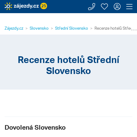
Zavolejte n
Moje záj
Přihl
Z
25
⋯
Zájezdy.cz
Slovensko
Střední Slovensko
Recenze hotelů Střední
Recenze hotelů Střední
Slovensko
Dovolená Slovensko