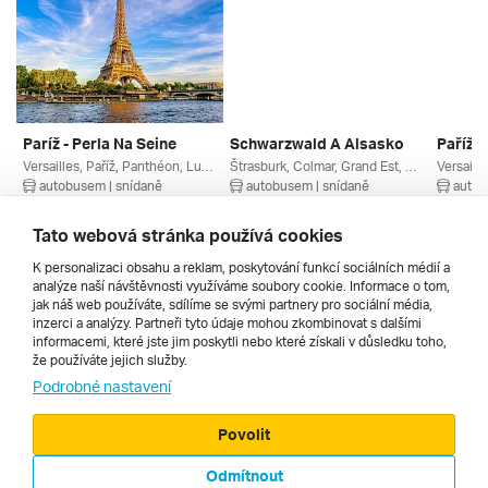
Paríž - Perla Na Seine
Schwarzwald A Alsasko
Paříž -
Versailles, Paříž, Panthéon, Luxembourg, Louvre, Paříž A Okolí, Francie
Štrasburk, Colmar, Grand Est, Alsasko, Francie
autobusem | snídaně
autobusem | snídaně
autob
19. 8. – 23. 8. 2026
28. 10. – 1. 11. 2026
24. 9. –
7 583 Kč
9 590 Kč
7 850 
Tato webová stránka používá cookies
K personalizaci obsahu a reklam, poskytování funkcí sociálních médií a
analýze naší návštěvnosti využíváme soubory cookie. Informace o tom,
Všechny
jak náš web používáte, sdílíme se svými partnery pro sociální média,
inzerci a analýzy. Partneři tyto údaje mohou zkombinovat s dalšími
informacemi, které jste jim poskytli nebo které získali v důsledku toho,
že používáte jejich služby.
Cestopisy
Podrobné nastavení
Povolit
Odmítnout
© 2000 - 2026, Zájezdy.cz