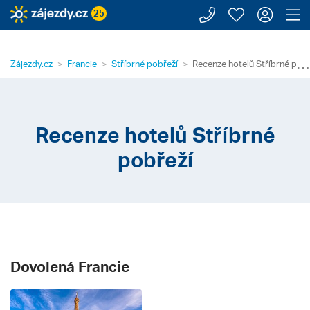
Zavolejte n
Moje záj
Přihl
Z
25
⋯
Zájezdy.cz
Francie
Stříbrné pobřeží
Recenze hotelů Stříbrné pobř
Recenze hotelů Stříbrné
pobřeží
Dovolená Francie