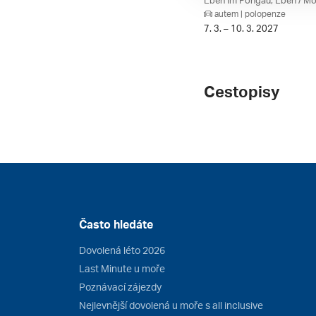
autem | polopenze
7. 3. – 10. 3. 2027
Cestopisy
Často hledáte
Dovolená léto 2026
Last Minute u moře
Poznávací zájezdy
Nejlevnější dovolená u moře s all inclusive