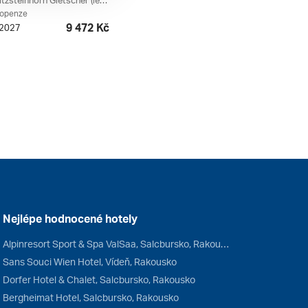
Maiskogel, Kitzsteinhorn Gletscher (ledovec), Kaprun, Zell Am See, Salcbursko, Rakouské Termály, Rakouské Ledovce, Kaprun / Zell Am See, Rakousko
lopenze
9 472 Kč
. 2027
Nejlépe hodnocené hotely
Alpinresort Sport & Spa ValSaa, Salcbursko, Rakousko
Sans Souci Wien Hotel, Vídeň, Rakousko
Dorfer Hotel & Chalet, Salcbursko, Rakousko
Bergheimat Hotel, Salcbursko, Rakousko