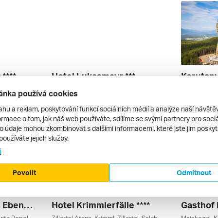
****
Hotel Lukasmayr ***
Tweng, Obertauern, Fanningberg, Salcbursko, Lungau / Obertauern, Rakousko
Zeller See, Schmittenhöhe, Maiskogel, Kitzsteinhorn Gletscher (ledovec), Bruck An Der Grossglocknerstrasse, Zell Am See, Salcbursko, Rakouské Ledovce, Rakouská Jezera, Kaprun / Zell Am See, Rakousko
ánka používá cookies
autem | polopenze
autobusem 
6 926 Kč
8 059 Kč
ahu a reklam, poskytování funkcí sociálních médií a analýze naší návšt
6. 3. – 9. 3. 2027
13. 9. – 17. 
rmace o tom, jak náš web používáte, sdílíme se svými partnery pro sociál
to údaje mohou zkombinovat s dalšími informacemi, které jste jim poskytli
používáte jejich služby.
í
Povolit
Odmítnout
Hotel Schwaiger V Ebenu ***
Hotel Krimmlerfälle ****
Gasthof 