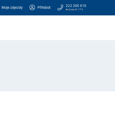
222 200 610
Moje zájezdy
Přihlásit
dnes 9–17 h