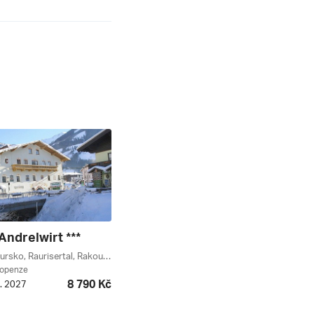
Andrelwirt ***
Rauris, Salcbursko, Raurisertal, Rakousko
lopenze
8 790 Kč
2. 2027