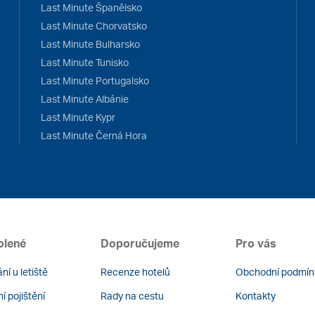
Last Minute Španělsko
Last Minute Chorvatsko
Last Minute Bulharsko
Last Minute Tunisko
Last Minute Portugalsko
Last Minute Albánie
Last Minute Kypr
Last Minute Černá Hora
olené
Doporučujeme
Pro vás
ní u letiště
Recenze hotelů
Obchodní podmín
í pojištění
Rady na cestu
Kontakty