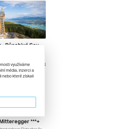
Korutany - Působivá Souhra Hor A Jezer
Turracherhöhe, See, Ossiacher See, Kölnbreinsperre, Katschberg / Aineck, Feldkirchen In Kärnten, Baumgartnerhöhe / Faaker See, Bad Eisenkappel, Villach, Tyrolsko, Turracher Höhe / Murau / Lachtal, Turracher Höhe, Rakouské Termály, Rakouská Jezera, Lungau / Obertauern, Korutany, Ischgl / Paznauntal, Gerlitzen, Rakousko
| polopenze
12 390 Kč
ěvnosti využíváme
9. 2026
ní média, inzerci a
 nebo které získali
Mitteregger ***+