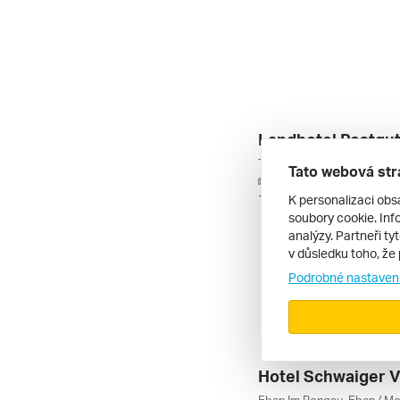
Landhotel Postgut 
Tato webová str
autem | polopenze
K personalizaci obs
10. 3. – 13. 3. 2027
soubory cookie. Info
analýzy. Partneři ty
v důsledku toho, že 
Podrobné nastaven