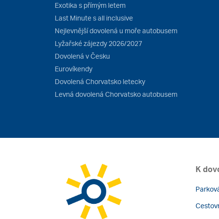
Exotika s přímým letem
Last Minute s all inclusive
Nejlevnější dovolená u moře autobusem
Lyžařské zájezdy 2026/2027
Dovolená v Česku
Eurovíkendy
Dovolená Chorvatsko letecky
Levná dovolená Chorvatsko autobusem
K dov
Parková
Cestovn