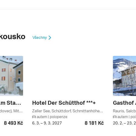
kousko
Všechny
Hotel Heitzmann Am Stadtplatz ***
Hotel Der Schütthof ***+
Gasthof 
Weisssee Gletscherwelt (ledovec), Mittersill / Pass Thurn, Mittersill, Salcbursko, Rakouské Ledovce, Oberpinzgau, Rakousko
Zeller See, Schüttdorf, Schmittenhöhe, Maiskogel, Zell Am See, Salcbursko, Rakouská Jezera, Kaprun / Zell Am See, Rakousko
autem | polopenze
autem | po
8 493 Kč
8 181 Kč
6. 3. – 9. 3. 2027
20. 2. – 23. 