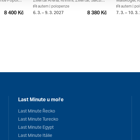
Eben Im Pongau, Eben / Monte Popolo, Ski Amadé, Salzburger Sportwelt Amadé, Salcbursko, Rakousko
Zillertal Arena, Krimml, Zillertal, Salcbursko, Oberpinzgau, Rakousko
autem | polopenze
autem | po
8 400 Kč
8 380 Kč
6. 3. – 9. 3. 2027
7. 3. – 10. 3
Last Minute u moře
Last Minute Řecko
Last Minute Turecko
Last Minute Egypt
Last Minute Itálie