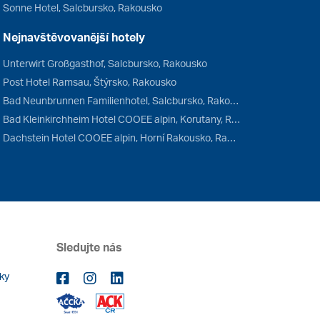
Sonne Hotel, Salcbursko, Rakousko
Nejnavštěvovanější hotely
Unterwirt Großgasthof, Salcbursko, Rakousko
Post Hotel Ramsau, Štýrsko, Rakousko
Bad Neunbrunnen Familienhotel, Salcbursko, Rakousko
Bad Kleinkirchheim Hotel COOEE alpin, Korutany, Rakousko
Dachstein Hotel COOEE alpin, Horní Rakousko, Rakousko
Sledujte nás
ky