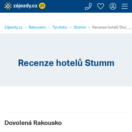
Zavolejte n
Moje záj
Přihl
Z
25
⋯
Zájezdy.cz
Rakousko
Tyrolsko
Stumm
Recenze hotelů Stumm
Recenze hotelů Stumm
Dovolená Rakousko