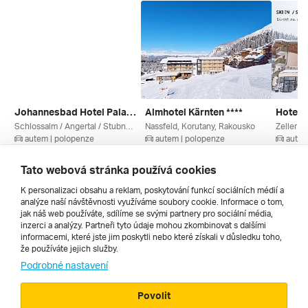
Johannesbad Hotel Palace ****
Almhotel Kärnten ****
Hotel 
Schlossalm / Angertal / Stubnerkogel, Graukogel, Bad Hofgastein, Ski Amadé, Salcbursko, Rakouské Termály, Gasteinertal / Grossarltal, Rakousko
Nassfeld, Korutany, Rakousko
autem | polopenze
autem | polopenze
autem
11. 3. – 14. 3. 2027
6. 3. – 9. 3. 2027
10. 3. –
9 950 Kč
9 301 Kč
9 517 
Tato webová stránka používá cookies
K personalizaci obsahu a reklam, poskytování funkcí sociálních médií a
analýze naší návštěvnosti využíváme soubory cookie. Informace o tom,
Všechny
jak náš web používáte, sdílíme se svými partnery pro sociální média,
inzerci a analýzy. Partneři tyto údaje mohou zkombinovat s dalšími
informacemi, které jste jim poskytli nebo které získali v důsledku toho,
že používáte jejich služby.
Cestopisy
Podrobné nastavení
Povolit