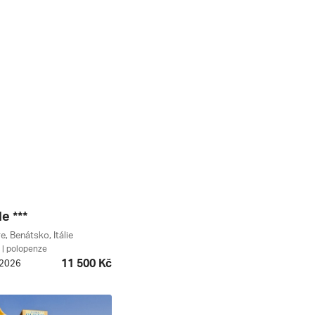
e ***
, Benátsko, Itálie
| polopenze
11 500 Kč
. 2026