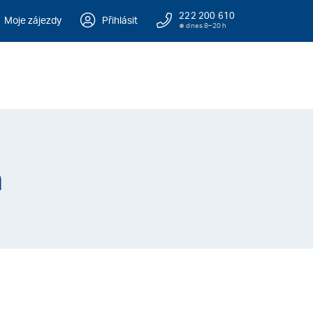
222 200 610
Moje zájezdy
Přihlásit
dnes 8–20 h
n