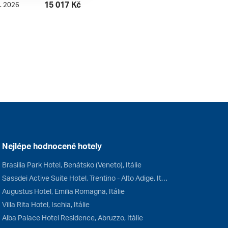
15 017 Kč
9. 2026
Nejlépe hodnocené hotely
Brasilia Park Hotel, Benátsko (Veneto), Itálie
Sassdei Active Suite Hotel, Trentino - Alto Adige, Itálie
Augustus Hotel, Emilia Romagna, Itálie
Villa Rita Hotel, Ischia, Itálie
Alba Palace Hotel Residence, Abruzzo, Itálie