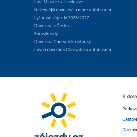
Last Minute s all inclusive
Nejlevnější dovolená u moře autobusem
Lyžařské zájezdy 2026/2027
Dovolená v Česku
Eurovíkendy
Dovolená Chorvatsko letecky
Levná dovolená Chorvatsko autobusem
K dov
Parková
Cestovn
Dárkov