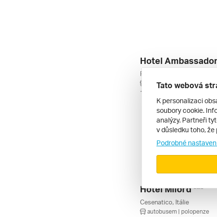
Hotel Ambassador 
autobusem | polopenze
Tato webová str
11. 9. – 20. 9. 2026
K personalizaci obs
soubory cookie. Info
analýzy. Partneři ty
v důsledku toho, že 
Podrobné nastaven
Hotel Milord ***
Cesenatico, Itálie
autobusem | polopenze