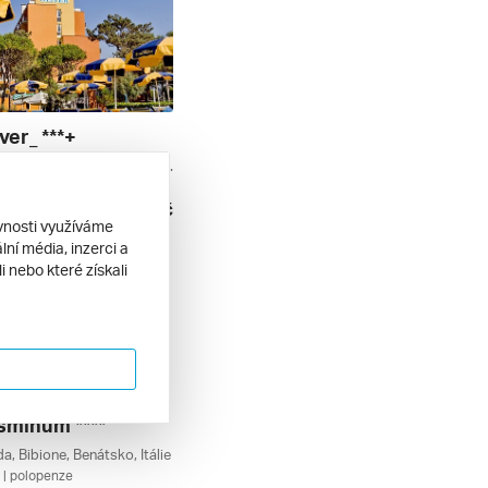
ver_ ***+
Porto Santa Margherita, Caorle, Benátsko, Itálie
| polopenze
22 380 Kč
. 2026
ěvnosti využíváme
ní média, inzerci a
 nebo které získali
sminum ****
a, Bibione, Benátsko, Itálie
| polopenze