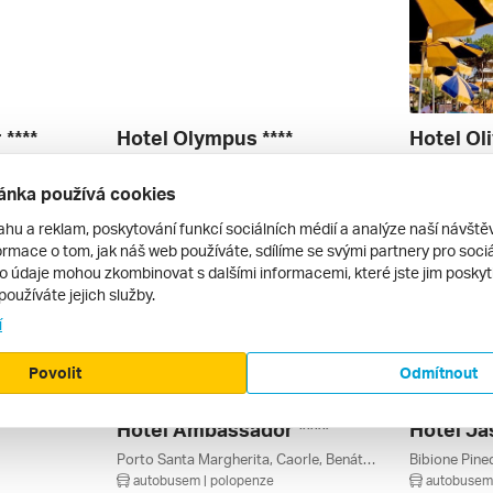
****
Hotel Olympus ****
Hotel Oli
Porto Santa Margherita, Caorle, Benátsko, Itálie
Caorle, Altanea (caorle), Benátsko, Itálie
autobusem | polopenze
autobusem 
ánka používá cookies
17 400 Kč
21 270 Kč
4. 9. – 13. 9. 2026
4. 9. – 13. 9
ahu a reklam, poskytování funkcí sociálních médií a analýze naší návšt
rmace o tom, jak náš web používáte, sdílíme se svými partnery pro sociál
to údaje mohou zkombinovat s dalšími informacemi, které jste jim poskytli
používáte jejich služby.
í
Povolit
Odmítnout
Hotel Ambassador ****
Hotel Ja
Porto Santa Margherita, Caorle, Benátsko, Itálie
Bibione Pined
autobusem | polopenze
autobusem 