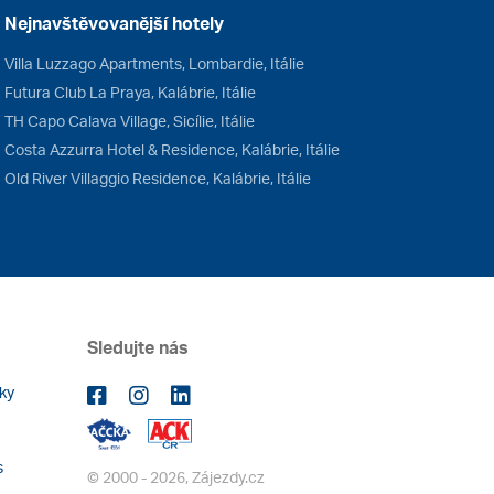
Nejnavštěvovanější hotely
Villa Luzzago Apartments, Lombardie, Itálie
Futura Club La Praya, Kalábrie, Itálie
TH Capo Calava Village, Sicílie, Itálie
Costa Azzurra Hotel & Residence, Kalábrie, Itálie
Old River Villaggio Residence, Kalábrie, Itálie
Sledujte nás
ky
s
© 2000 - 2026, Zájezdy.cz