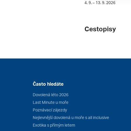
4. 9. – 13. 9. 2026
Cestopisy
Často hledáte
Dovolená léto 2026
Last Minute u moře
Poznávací zájezdy
Nejlevnější dovolená u moře s all inclusive
Exotika s přímým letem