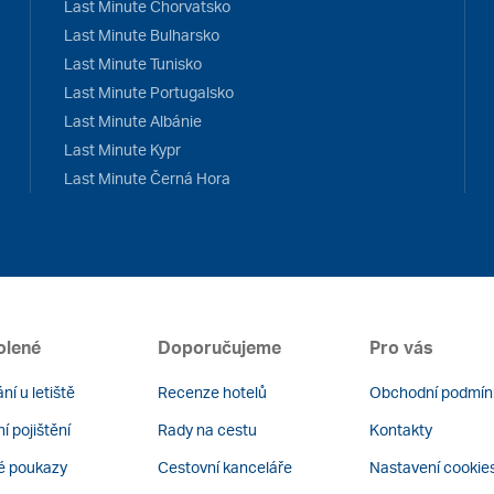
Last Minute Chorvatsko
Last Minute Bulharsko
Last Minute Tunisko
Last Minute Portugalsko
Last Minute Albánie
Last Minute Kypr
Last Minute Černá Hora
olené
Doporučujeme
Pro vás
ní u letiště
Recenze hotelů
Obchodní podmín
í pojištění
Rady na cestu
Kontakty
é poukazy
Cestovní kanceláře
Nastavení cookie