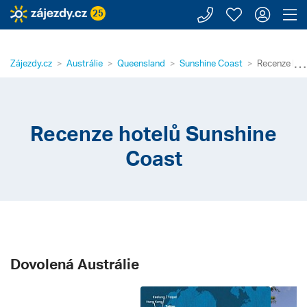
Zavolejte n
Moje záj
Přihl
Z
25
⋯
Zájezdy.cz
Austrálie
Queensland
Sunshine Coast
Recenze hot
Recenze hotelů Sunshine
Coast
Dovolená Austrálie