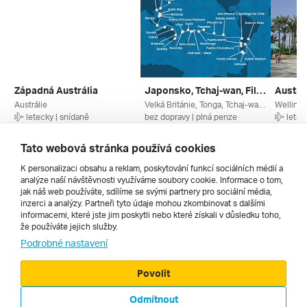
Západná Austrália
Japonsko, Tchaj-wan, Filipíny... Z Tokia Na Lodi Costa Serena ***
Austrá
Austrálie
Velká Británie, Tonga, Tchaj-wan, Japonsko, Indonésie, Chile, Francie, Filipíny, Fidži, Čína, Cookovy Ostrovy, Austrálie, Argentina
letecky | snídaně
bez dopravy | plná penze
letec
4. 10. – 23. 10. 2027
18. 10. – 22. 12. 2026
13. 11.
168 612 Kč
190 670 Kč
184 64
Tato webová stránka používá cookies
K personalizaci obsahu a reklam, poskytování funkcí sociálních médií a
analýze naší návštěvnosti využíváme soubory cookie. Informace o tom,
Všechny
jak náš web používáte, sdílíme se svými partnery pro sociální média,
inzerci a analýzy. Partneři tyto údaje mohou zkombinovat s dalšími
informacemi, které jste jim poskytli nebo které získali v důsledku toho,
že používáte jejich služby.
Cestopisy
Podrobné nastavení
Povolit
Odmítnout
© 2000 - 2026, Zájezdy.cz